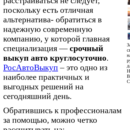
расстраиваться не следует,
поскольку есть отличная
альтернатива- обратиться в
надежную современную
компанию, у которой главная
З
специализация —
срочный
с
н
выкуп авто круглосуточно
.
р
РосАвтоВыкуп
– это одно из
д
Н
наиболее практичных и
В
C
выгодных решений на
сегодняшний день.
Обратившись к профессионалам
за помощью, можно четко
рассчитывать на: