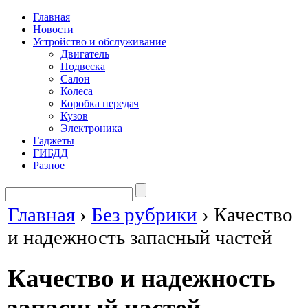
Главная
Новости
Устройство и обслуживание
Двигатель
Подвеска
Салон
Колеса
Коробка передач
Кузов
Электроника
Гаджеты
ГИБДД
Разное
Главная
›
Без рубрики
›
Качество
и надежность запасный частей
Качество и надежность
запасный частей