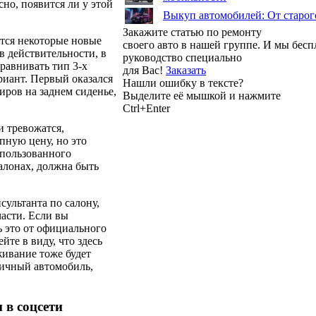
но, появится ли у этой
Выкуп автомобилей: От старог
Закажите статью по ремонту
ются некоторые новые
своего авто в нашей группе. И мы бес
в действительности, в
руководство специально
равнивать тип 3-х
для Вас!
Заказать
риант. Первый оказался
Нашли ошибку в тексте?
иров на заднем сиденье,
Выделите её мышкой и нажмите
Ctrl+Enter
и тревожатся,
упную цену, но это
спользованного
алонах, должна быть
ультанта по салону,
части. Если вы
ь это от официального
те в виду, что здесь
живание тоже будет
тичный автомобиль,
 в соцсети