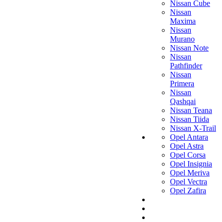
Nissan Cube
Nissan
Maxima
Nissan
Murano
Nissan Note
Nissan
Pathfinder
Nissan
Primera
Nissan
Qashqai
Nissan Teana
Nissan Tiida
Nissan X-Trail
Opel Antara
Opel Astra
Opel Corsa
Opel Insignia
Opel Meriva
Opel Vectra
Opel Zafira