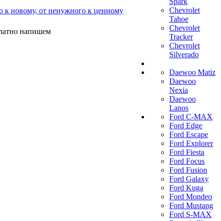
Spark
Chevrolet
о к новому, от ненужного к ценному
Tahoe
Chevrolet
платно напишем
Tracker
Chevrolet
Silverado
Daewoo Matiz
Daewoo
Nexia
Daewoo
Lanos
Ford C-MAX
Ford Edge
Ford Escape
Ford Explorer
Ford Fiesta
Ford Focus
Ford Fusion
Ford Galaxy
Ford Kuga
Ford Mondeo
Ford Mustang
Ford S-MAX