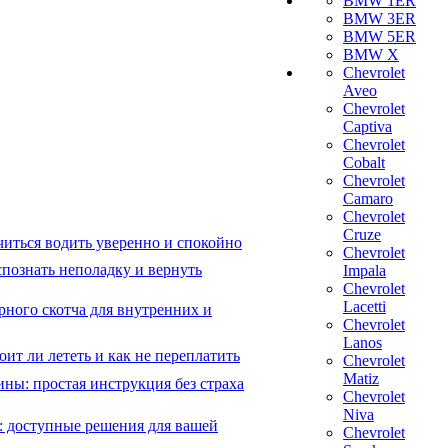
BMW 1ER
BMW 3ER
BMW 5ER
BMW X
Chevrolet
Aveo
Chevrolet
Captiva
Chevrolet
Cobalt
Chevrolet
Camaro
Chevrolet
Cruze
читься водить уверенно и спокойно
Chevrolet
познать неполадку и вернуть
Impala
Chevrolet
Lacetti
рного скотча для внутренних и
Chevrolet
Lanos
ит ли лететь и как не переплатить
Chevrolet
Matiz
ны: простая инструкция без страха
Chevrolet
Niva
: доступные решения для вашей
Chevrolet