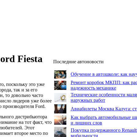
rd Fiesta
Последние автоновости
Обучение в автошколе: как нау
Ремонт коробок МКПП: как рас
о, поскольку это уже
надежность механике
рода, так и за его
Технические особенности маля
, то довольно часто
наружных работ
число лидеров уже более
о производителя Ford.
Авиабилеты Москва Калуга: сто
ального дистрибьютора
Как выбрать автомобильные ши
нимание на тот факт, что
и лишних слов
любителей. Этот
Покупка подержанного Renault
имает второе место по
мобильности