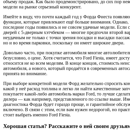
объему продаж. Как было продемонстрировано, до сих пор неяс
модели на рынке серьезный конкурент.
Имейте в виду, что почти каждый год у Форда Фиеста появля
функции, которые привлекают ещё больше внимания. Однако, 
последние годы появились и не совсем удачные модели. Если с
дверей с 5-дверным хэтчбеком — многие предпочли второй ва
неудачным не только с точки зрения посадки и высадки пассаж
но и во время парковки, поскольку он имеет широкие двери.
Довольно часто, при покупке автомобиля многие автолюбител
безусловно, о цене. Хотя считается, что Ford Fiesta, имеет дост
относится не ко всем моделям. В конце концов, стоимость неи
автомобиля, а нового, который продаётся в современных автос
принята во внимание.
При выборе конкретной модели Форд желательно спросить конс
какой у неё расход топлива и легко ли найти качественные зап
покупаете какой-либо автомобиль марки Ford, то лучше сделат
дилера — как например, представленного по ссылке выше. Имей
диагностика Форда будет гораздо проще, и гарантийное обслу
включено. В связи с этим, если вам нужен недорогой, но прак
стоит выбрать именно Ford Fiesta.
Хорошая статья? Расскажите о ней своим друзьям