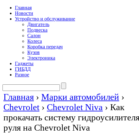
Главная
Новости
Устройство и обслуживание
Двигатель
Подвеска
Салон
Колеса
Коробка передач
Кузов
Электроника
Гаджеты
ГИБДД
Разное
Главная
›
Марки автомобилей
›
Chevrolet
›
Chevrolet Niva
›
Как
прокачать систему гидроусилител
руля на Chevrolet Niva