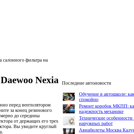
а салонного фильтра на
 Daewoo Nexia
Последние автоновости
Обучение в автошколе: как
спокойно
енно перед вентилятором
Ремонт коробок МКПП: как
ните за конец резинового
надежность механике
имерно до середины
Технические особенности 
ектора от держащих его трех
наружных работ
ектора. Вы увидите круглый
Авиабилеты Москва Калуга:
а.