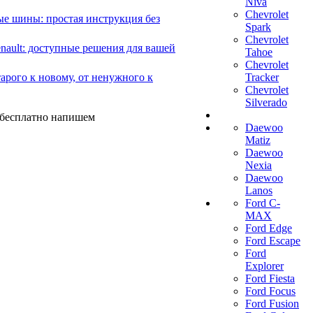
Niva
Chevrolet
е шины: простая инструкция без
Spark
Chevrolet
ault: доступные решения для вашей
Tahoe
Chevrolet
арого к новому, от ненужного к
Tracker
Chevrolet
Silverado
ы бесплатно напишем
Daewoo
Matiz
Daewoo
Nexia
Daewoo
Lanos
Ford C-
MAX
Ford Edge
Ford Escape
Ford
Explorer
Ford Fiesta
Ford Focus
Ford Fusion