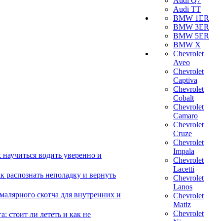
Audi Q7
Audi TT
BMW 1ER
BMW 3ER
BMW 5ER
BMW X
Chevrolet
Aveo
Chevrolet
Captiva
Chevrolet
Cobalt
Chevrolet
Camaro
Chevrolet
Cruze
Chevrolet
Impala
 научиться водить уверенно и
Chevrolet
Lacetti
 распознать неполадку и вернуть
Chevrolet
Lanos
малярного скотча для внутренних и
Chevrolet
Matiz
Chevrolet
 стоит ли лететь и как не