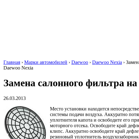
Главная
›
Марки автомобилей
›
Daewoo
›
Daewoo Nexia
›
Замен
Daewoo Nexia
Замена салонного фильтра на
26.03.2013
Место установки находится непосредств
системы подачи воздуха. Аккуратно потя
уплотнителя капота и освободите его пр
моторного отсека. Освободите край дефл
клипс. Аккуратно освободите край дефл
резиновый уплотнитель воздухозаборник