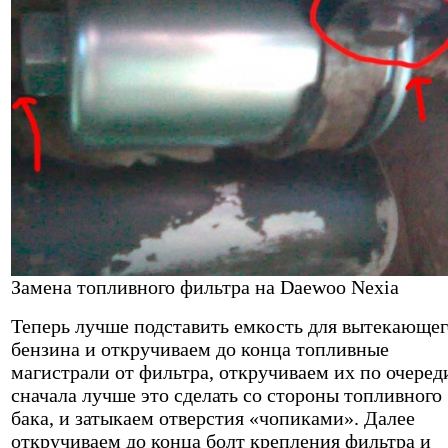
Замена топливного фильтра на Daewoo Nexia
Теперь лучше подставить емкость для вытекающег
бензина и откручиваем до конца топливные
магистрали от фильтра, откручиваем их по очеред
сначала лучше это сделать со стороны топливного
бака, и затыкаем отверстия «чопиками». Далее
откручиваем до конца болт крепления фильтра и