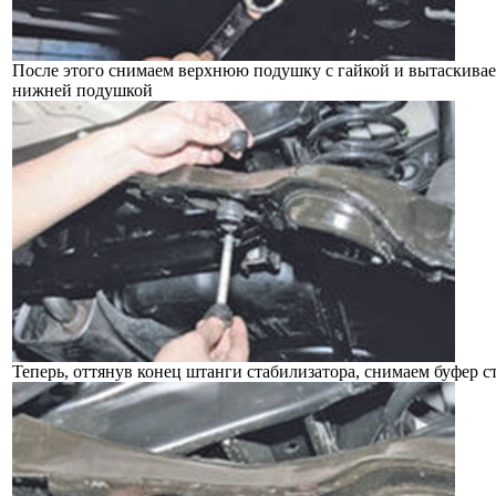
После этого снимаем верхнюю подушку с гайкой и вытаскиваем
нижней подушкой
Теперь, оттянув конец штанги стабилизатора, снимаем буфер с