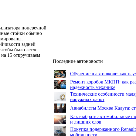
билизатора поперечной
анные стойки обычно
рмированы.
ойчивости задней
 чтобы было легче
м на 15 откручиваем
Последние автоновости
Обучение в автошколе: как нау
Ремонт коробок МКПП: как рас
надежность механике
Технические особенности маля
наружных работ
Авиабилеты Москва Калуга: сто
Как выбрать автомобильные ши
и лишних слов
Покупка подержанного Renault
мобильности