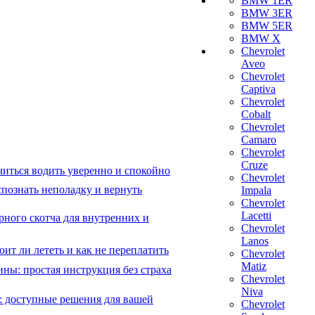
BMW 1ER
BMW 3ER
BMW 5ER
BMW X
Chevrolet
Aveo
Chevrolet
Captiva
Chevrolet
Cobalt
Chevrolet
Camaro
Chevrolet
Cruze
читься водить уверенно и спокойно
Chevrolet
познать неполадку и вернуть
Impala
Chevrolet
Lacetti
рного скотча для внутренних и
Chevrolet
Lanos
ит ли лететь и как не переплатить
Chevrolet
Matiz
ны: простая инструкция без страха
Chevrolet
Niva
: доступные решения для вашей
Chevrolet