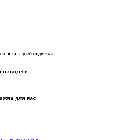
чивости задней подвески
 в соцсети
ажно для нас
х зеркалах на Ford