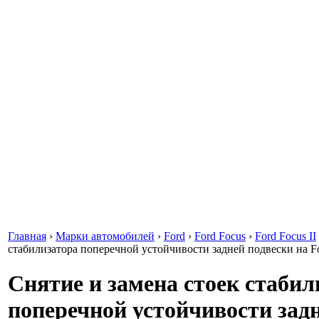
Главная
›
Марки автомобилей
›
Ford
›
Ford Focus
›
Ford Focus II
стабилизатора поперечной устойчивости задней подвески на Fo
Снятие и замена стоек стабил
поперечной устойчивости зад