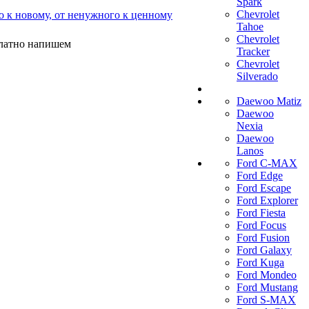
Spark
Chevrolet
о к новому, от ненужного к ценному
Tahoe
Chevrolet
платно напишем
Tracker
Chevrolet
Silverado
Daewoo Matiz
Daewoo
Nexia
Daewoo
Lanos
Ford C-MAX
Ford Edge
Ford Escape
Ford Explorer
Ford Fiesta
Ford Focus
Ford Fusion
Ford Galaxy
Ford Kuga
Ford Mondeo
Ford Mustang
Ford S-MAX