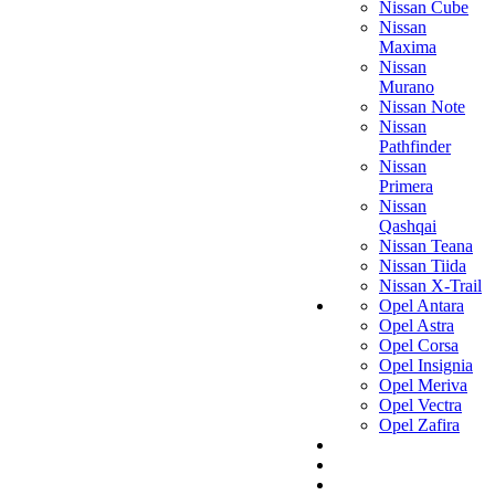
Nissan Cube
Nissan
Maxima
Nissan
Murano
Nissan Note
Nissan
Pathfinder
Nissan
Primera
Nissan
Qashqai
Nissan Teana
Nissan Tiida
Nissan X-Trail
Opel Antara
Opel Astra
Opel Corsa
Opel Insignia
Opel Meriva
Opel Vectra
Opel Zafira