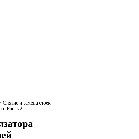
›
Снятие и замена стоек
rd Focus 2
изатора
ней