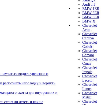
Audi Q7
Audi TT
BMW 1ER
BMW 3ER
BMW 5ER
BMW X
Chevrolet
Aveo
Chevrolet
Captiva
Chevrolet
Cobalt
Chevrolet
Camaro
Chevrolet
Cruze
Chevrolet
Impala
 научиться водить уверенно и
Chevrolet
Lacetti
 распознать неполадку и вернуть
Chevrolet
Lanos
малярного скотча для внутренних и
Chevrolet
Matiz
Chevrolet
 стоит ли лететь и как не