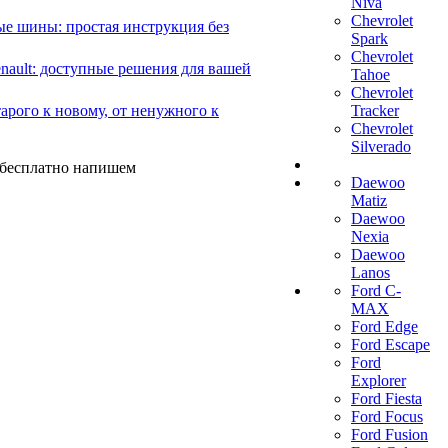
Niva
Chevrolet
е шины: простая инструкция без
Spark
Chevrolet
ault: доступные решения для вашей
Tahoe
Chevrolet
арого к новому, от ненужного к
Tracker
Chevrolet
Silverado
ы бесплатно напишем
Daewoo
Matiz
Daewoo
Nexia
Daewoo
Lanos
Ford C-
MAX
Ford Edge
Ford Escape
Ford
Explorer
Ford Fiesta
Ford Focus
Ford Fusion