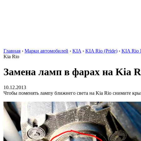
Главная
›
Марки автомобилей
›
KIA
›
KIA Rio (Pride)
›
KIA Rio I
Kia Rio
Замена ламп в фарах на Kia R
10.12.2013
Чтобы поменять лампу ближнего света на Kia Rio снимите кры