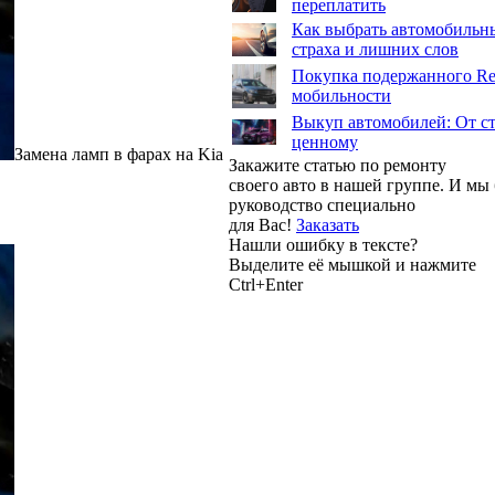
переплатить
Как выбрать автомобильны
страха и лишних слов
Покупка подержанного Ren
мобильности
Выкуп автомобилей: От ст
ценному
Замена ламп в фарах на Kia
Закажите статью по ремонту
своего авто в нашей группе. И м
руководство специально
для Вас!
Заказать
Нашли ошибку в тексте?
Выделите её мышкой и нажмите
Ctrl+Enter