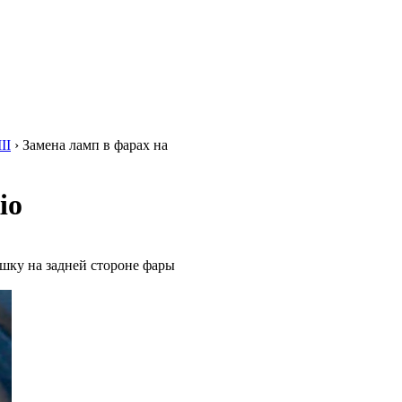
II
›
Замена ламп в фарах на
io
шку на задней стороне фары