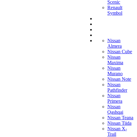
Scenic
Renault
Symbol
Nissan
Almera
Nissan Cube
Nissan
Maxima
Nissan
Murano
Nissan Note
Nissan
Pathfinder
Nissan
Primera
Nissan
Qashqai
Nissan Teana
Nissan Tiida
Nissan X-
Trail