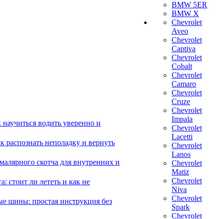
BMW 5ER
BMW X
Chevrolet
Aveo
Chevrolet
Captiva
Chevrolet
Cobalt
Chevrolet
Camaro
Chevrolet
Cruze
Chevrolet
Impala
 научиться водить уверенно и
Chevrolet
Lacetti
 распознать неполадку и вернуть
Chevrolet
Lanos
малярного скотча для внутренних и
Chevrolet
Matiz
Chevrolet
 стоит ли лететь и как не
Niva
Chevrolet
е шины: простая инструкция без
Spark
Chevrolet