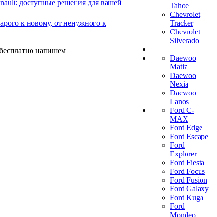
ault: доступные решения для вашей
Tahoe
Chevrolet
арого к новому, от ненужного к
Tracker
Chevrolet
Silverado
ы бесплатно напишем
Daewoo
Matiz
Daewoo
Nexia
Daewoo
Lanos
Ford C-
MAX
Ford Edge
Ford Escape
Ford
Explorer
Ford Fiesta
Ford Focus
Ford Fusion
Ford Galaxy
Ford Kuga
Ford
Mondeo