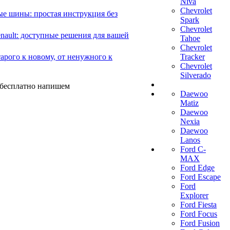
Niva
Chevrolet
е шины: простая инструкция без
Spark
Chevrolet
ault: доступные решения для вашей
Tahoe
Chevrolet
арого к новому, от ненужного к
Tracker
Chevrolet
Silverado
ы бесплатно напишем
Daewoo
Matiz
Daewoo
Nexia
Daewoo
Lanos
Ford C-
MAX
Ford Edge
Ford Escape
Ford
Explorer
Ford Fiesta
Ford Focus
Ford Fusion