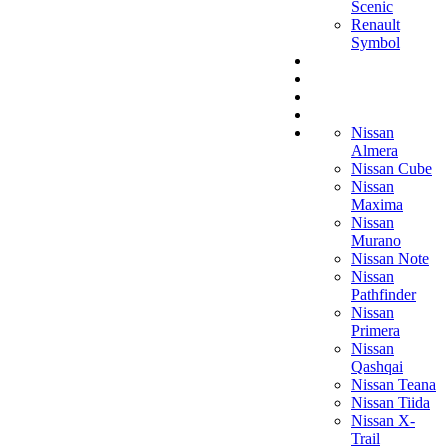
Scenic
Renault
Symbol
Nissan
Almera
Nissan Cube
Nissan
Maxima
Nissan
Murano
Nissan Note
Nissan
Pathfinder
Nissan
Primera
Nissan
Qashqai
Nissan Teana
Nissan Tiida
Nissan X-
Trail