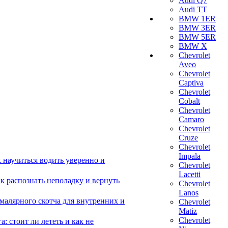
Audi Q7
Audi TT
BMW 1ER
BMW 3ER
BMW 5ER
BMW X
Chevrolet
Aveo
Chevrolet
Captiva
Chevrolet
Cobalt
Chevrolet
Camaro
Chevrolet
Cruze
Chevrolet
Impala
 научиться водить уверенно и
Chevrolet
Lacetti
 распознать неполадку и вернуть
Chevrolet
Lanos
малярного скотча для внутренних и
Chevrolet
Matiz
Chevrolet
 стоит ли лететь и как не