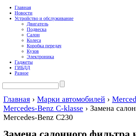
Главная
Новости
Устройство и обслуживание
Двигатель
Подвеска
Салон
Колеса
Коробка передач
Кузов
Электроника
Гаджеты
ГИБДД
Разное
Главная
›
Марки автомобилей
›
Merced
Mercedes-Benz C-klasse
›
Замена салон
Mercedes-Benz C230
Замена салонного фильтра н