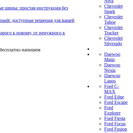
Niva
Chevrolet
е шины: простая инструкция без
Spark
Chevrolet
ault: доступные решения для вашей
Tahoe
Chevrolet
арого к новому, от ненужного к
Tracker
Chevrolet
Silverado
ы бесплатно напишем
Daewoo
Matiz
Daewoo
Nexia
Daewoo
Lanos
Ford C-
MAX
Ford Edge
Ford Escape
Ford
Explorer
Ford Fiesta
Ford Focus
Ford Fusion