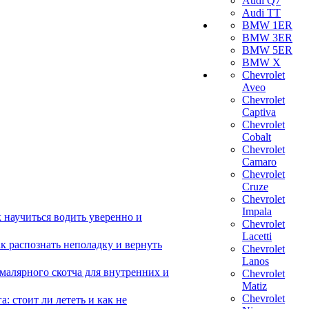
Audi Q7
Audi TT
BMW 1ER
BMW 3ER
BMW 5ER
BMW X
Chevrolet
Aveo
Chevrolet
Captiva
Chevrolet
Cobalt
Chevrolet
Camaro
Chevrolet
Cruze
Chevrolet
Impala
 научиться водить уверенно и
Chevrolet
Lacetti
 распознать неполадку и вернуть
Chevrolet
Lanos
малярного скотча для внутренних и
Chevrolet
Matiz
Chevrolet
 стоит ли лететь и как не