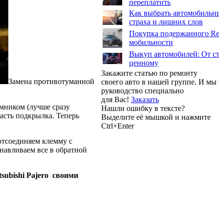
переплатить
Как выбрать автомобильны
страха и лишних слов
Покупка подержанного Ren
мобильности
Выкуп автомобилей: От ст
ценному
Закажите статью по ремонту
Замена противотуманной
своего авто в нашей группе. И м
руководство специально
для Вас!
Заказать
мником (лучше сразу
Нашли ошибку в тексте?
асть подкрылка. Теперь
Выделите её мышкой и нажмите
Ctrl+Enter
тсоединяем клемму с
навливаем все в обратной
subishi Pajero своими