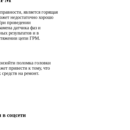
правности, является горящая
ожет недостаточно хорошо
 При проведении
амена датчика фаз и
ных результатов и в
астяжении цепи ГРМ.
роизойти поломка головки
жет привести к тому, что
 средств на ремонт.
 в соцсети