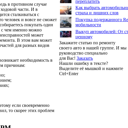
переплатить
едь в противном случае
Как выбрать автомобильны
 ходовой части. И в
страха и лишних слов
ится сталкиваться с
о человек и вовсе не сможет
Покупка подержанного Ren
 собираетесь покупать один
мобильности
м, с чем именно можно
Выкуп автомобилей: От ст
 неисправностей может
ценному
ремонта. В этом вам может
Закажите статью по ремонту
частей для разных видов
своего авто в нашей группе. И м
руководство специально
для Вас!
Заказать
возникает необходимость в
Нашли ошибку в тексте?
им причинам:
Выделите её мышкой и нажмите
Ctrl+Enter
но;
анием;
виях;
этому если своевременно
ил, то скорее этих проблем
 ГРМ