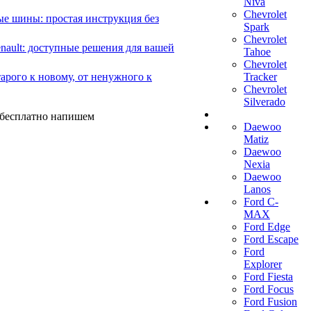
Niva
Chevrolet
е шины: простая инструкция без
Spark
Chevrolet
ault: доступные решения для вашей
Tahoe
Chevrolet
арого к новому, от ненужного к
Tracker
Chevrolet
Silverado
ы бесплатно напишем
Daewoo
Matiz
Daewoo
Nexia
Daewoo
Lanos
Ford C-
MAX
Ford Edge
Ford Escape
Ford
Explorer
Ford Fiesta
Ford Focus
Ford Fusion