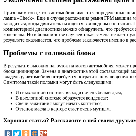
Признаком того, что в автомобиле имеются определенные неис
лампа «Check». Еще в случае растяжения ремня ГРМ машина м
заводиться, когда двигатель находится в холодном состоянии.
компьютерной диагностики можно обнаружить, что требуется з
коленвала. Но в большинстве случаев такая замена не дает нуж
результате оказывается, что проблема заключается именно в р
Проблемы с головкой блока
В результате высоких нагрузок на мотор автомобиля, может п
блока цилиндров. Замена и диагностика этой составляющей мо
владельцу автомобиля потребуется потратить немало денежных
Симптомы такой поломки могут быть следующими:
Из выхлопной системы выходит очень белый дым;
В выхлопной системе образуется конденсат;
Свечи зажигания могут начать коптиться;
Оттенок масла в картере стает очень мутным.
Хорошая статья? Расскажите о ней своим друзьям