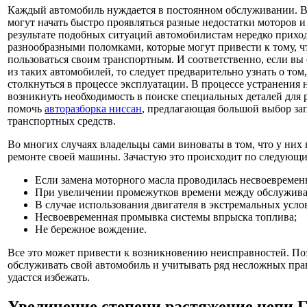
Каждый автомобиль нуждается в постоянном обслуживании. В
могут начать быстро проявляться разные недостатки моторов и
результате подобных ситуаций автомобилистам нередко приход
разнообразными поломками, которые могут привести к тому, чт
пользоваться своим транспортным. И соответственно, если вы
из таких автомобилей, то следует предварительно узнать о то
столкнуться в процессе эксплуатации. В процессе устранения
возникнуть необходимость в поиске специальных деталей для 
помочь
авторазборка ниссан
, предлагающая большой выбор зап
транспортных средств.
Во многих случаях владельцы сами виноваты в том, что у них 
ремонте своей машины. Зачастую это происходит по следующ
Если замена моторного масла проводилась несвоевремен
При увеличении промежутков времени между обслужив
В случае использования двигателя в экстремальных усло
Несвоевременная промывка системы впрыска топлива;
Не бережное вождение.
Все это может привести к возникновению неисправностей. По
обслуживать свой автомобиль и учитывать ряд несложных прав
удастся избежать.
Увеличение степени растяжение цепи