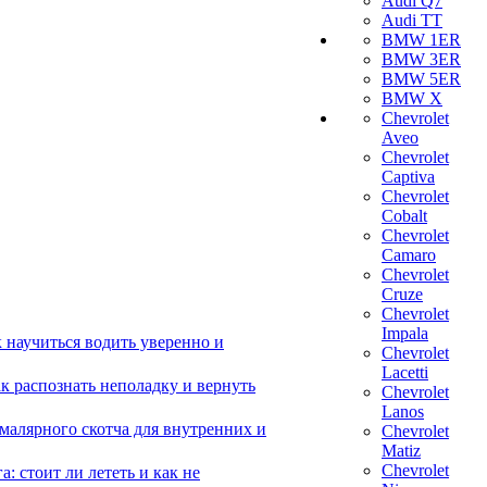
Audi Q7
Audi TT
BMW 1ER
BMW 3ER
BMW 5ER
BMW X
Chevrolet
Aveo
Chevrolet
Captiva
Chevrolet
Cobalt
Chevrolet
Camaro
Chevrolet
Cruze
Chevrolet
Impala
 научиться водить уверенно и
Chevrolet
Lacetti
 распознать неполадку и вернуть
Chevrolet
Lanos
малярного скотча для внутренних и
Chevrolet
Matiz
Chevrolet
 стоит ли лететь и как не