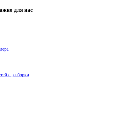
ажно для нас
лера
тей с разборки