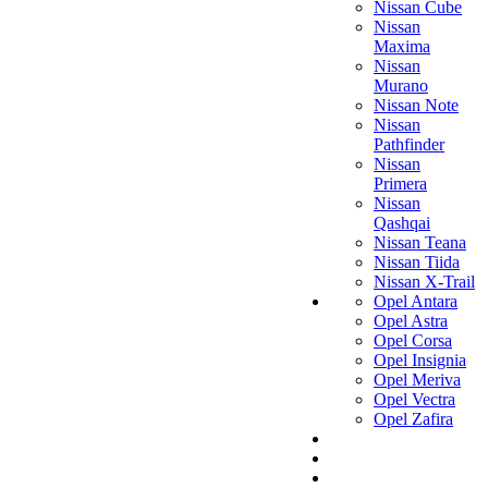
Nissan Cube
Nissan
Maxima
Nissan
Murano
Nissan Note
Nissan
Pathfinder
Nissan
Primera
Nissan
Qashqai
Nissan Teana
Nissan Tiida
Nissan X-Trail
Opel Antara
Opel Astra
Opel Corsa
Opel Insignia
Opel Meriva
Opel Vectra
Opel Zafira