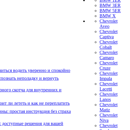
BMW 1ER
BMW 3ER
BMW 5ER
BMW X
Chevrolet
Aveo
Chevrolet
Captiva
Chevrolet
Cobalt
Chevrolet
Camaro
Chevrolet
Cruze
читься водить уверенно и спокойно
Chevrolet
познать неполадку и вернуть
Impala
Chevrolet
Lacetti
рного скотча для внутренних и
Chevrolet
Lanos
ит ли лететь и как не переплатить
Chevrolet
Matiz
ны: простая инструкция без страха
Chevrolet
Niva
: доступные решения для вашей
Chevrolet