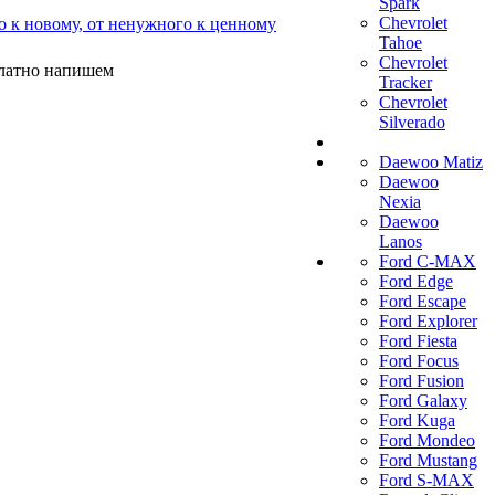
Spark
Chevrolet
о к новому, от ненужного к ценному
Tahoe
Chevrolet
платно напишем
Tracker
Chevrolet
Silverado
Daewoo Matiz
Daewoo
Nexia
Daewoo
Lanos
Ford C-MAX
Ford Edge
Ford Escape
Ford Explorer
Ford Fiesta
Ford Focus
Ford Fusion
Ford Galaxy
Ford Kuga
Ford Mondeo
Ford Mustang
Ford S-MAX