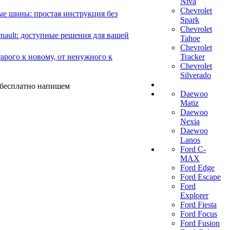
Niva
Chevrolet
е шины: простая инструкция без
Spark
Chevrolet
ault: доступные решения для вашей
Tahoe
Chevrolet
арого к новому, от ненужного к
Tracker
Chevrolet
Silverado
ы бесплатно напишем
Daewoo
Matiz
Daewoo
Nexia
Daewoo
Lanos
Ford C-
MAX
Ford Edge
Ford Escape
Ford
Explorer
Ford Fiesta
Ford Focus
Ford Fusion