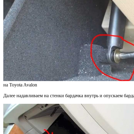
на Toyota Avalon
Далее надавливаем на стенки бардачка внутрь и опускаем бард