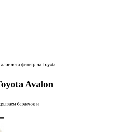
салонного фильтр на Toyota
oyota Avalon
крываем бардачок и