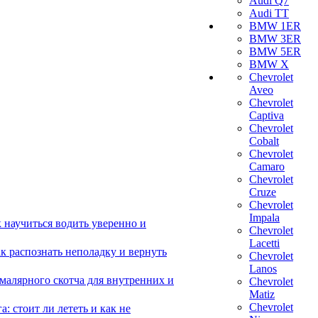
Audi Q7
Audi TT
BMW 1ER
BMW 3ER
BMW 5ER
BMW X
Chevrolet
Aveo
Chevrolet
Captiva
Chevrolet
Cobalt
Chevrolet
Camaro
Chevrolet
Cruze
Chevrolet
Impala
 научиться водить уверенно и
Chevrolet
Lacetti
 распознать неполадку и вернуть
Chevrolet
Lanos
малярного скотча для внутренних и
Chevrolet
Matiz
Chevrolet
 стоит ли лететь и как не