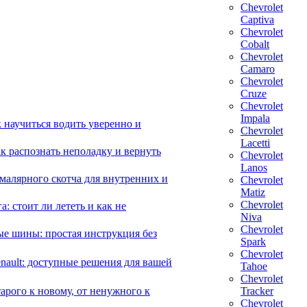
Chevrolet
Captiva
Chevrolet
Cobalt
Chevrolet
Camaro
Chevrolet
Cruze
Chevrolet
Impala
 научиться водить уверенно и
Chevrolet
Lacetti
 распознать неполадку и вернуть
Chevrolet
Lanos
малярного скотча для внутренних и
Chevrolet
Matiz
Chevrolet
 стоит ли лететь и как не
Niva
Chevrolet
е шины: простая инструкция без
Spark
Chevrolet
ault: доступные решения для вашей
Tahoe
Chevrolet
арого к новому, от ненужного к
Tracker
Chevrolet