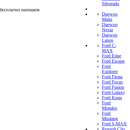
Silverado
ы бесплатно напишем
Daewoo
Matiz
Daewoo
Nexia
Daewoo
Lanos
Ford C-
MAX
Ford Edge
Ford Escape
Ford
Explorer
Ford Fiesta
Ford Focus
Ford Fusion
Ford Galaxy
Ford Kuga
Ford
Mondeo
Ford
Mustang
Ford S-MAX
Renault Clio