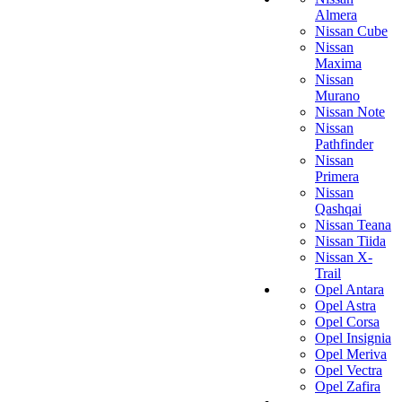
Almera
Nissan Cube
Nissan
Maxima
Nissan
Murano
Nissan Note
Nissan
Pathfinder
Nissan
Primera
Nissan
Qashqai
Nissan Teana
Nissan Tiida
Nissan X-
Trail
Opel Antara
Opel Astra
Opel Corsa
Opel Insignia
Opel Meriva
Opel Vectra
Opel Zafira