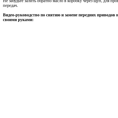
Не забудьте залить обратно масло в коробку через щуп, для пр
передач.
Видео-руководство по снятию и замене передних приводов на
своими руками: