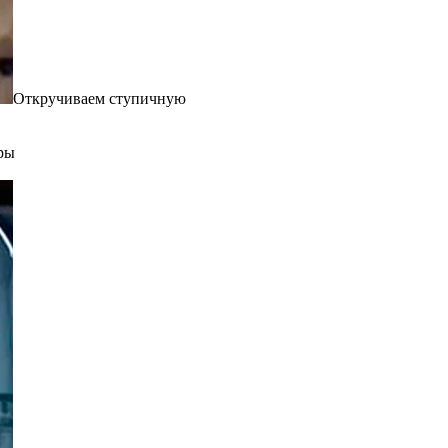
Откручиваем ступичную
ры