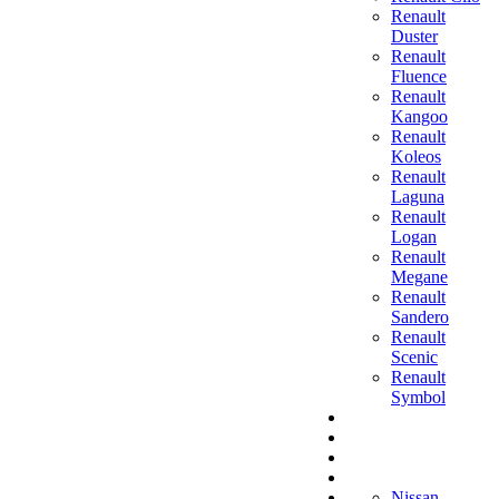
Renault
Duster
Renault
Fluence
Renault
Kangoo
Renault
Koleos
Renault
Laguna
Renault
Logan
Renault
Megane
Renault
Sandero
Renault
Scenic
Renault
Symbol
Nissan