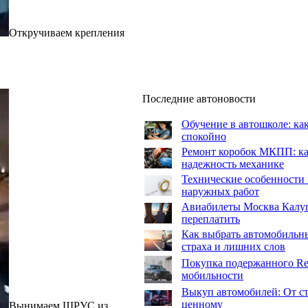
Откручиваем крепления
Последние автоновости
Обучение в автошколе: как
спокойно
Ремонт коробок МКПП: как
надежность механике
Технические особенности 
наружных работ
Авиабилеты Москва Калуга:
переплатить
Как выбрать автомобильны
страха и лишних слов
Покупка подержанного Ren
мобильности
Выкуп автомобилей: От ст
ценному
Вынимаем ШРУС из