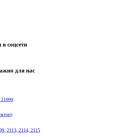
 в соцсети
ажно для нас
 21099
ектор)
9, 2113, 2114, 2115