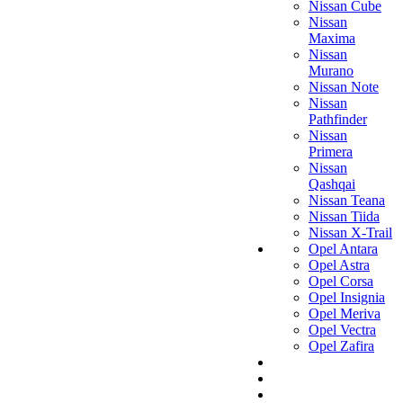
Nissan Cube
Nissan
Maxima
Nissan
Murano
Nissan Note
Nissan
Pathfinder
Nissan
Primera
Nissan
Qashqai
Nissan Teana
Nissan Tiida
Nissan X-Trail
Opel Antara
Opel Astra
Opel Corsa
Opel Insignia
Opel Meriva
Opel Vectra
Opel Zafira