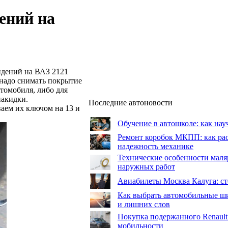
ений на
идений на ВАЗ 2121
 надо снимать покрытие
томобиля, либо для
накидки.
Последние автоновости
ваем их ключом на 13 и
Обучение в автошколе: как нау
Ремонт коробок МКПП: как рас
надежность механике
Технические особенности маля
наружных работ
Авиабилеты Москва Калуга: сто
Как выбрать автомобильные ши
и лишних слов
Покупка подержанного Renault
мобильности