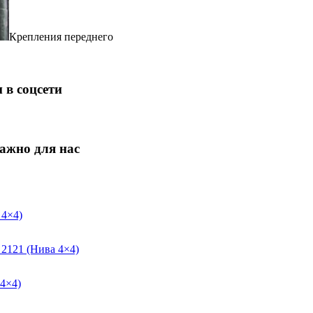
Крепления переднего
 в соцсети
ажно для нас
 4×4)
 2121 (Нива 4×4)
4×4)