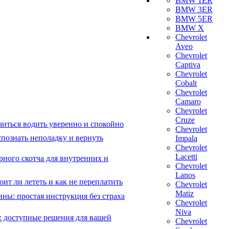
BMW 1ER
BMW 3ER
BMW 5ER
BMW X
Chevrolet
Aveo
Chevrolet
Captiva
Chevrolet
Cobalt
Chevrolet
Camaro
Chevrolet
Cruze
читься водить уверенно и спокойно
Chevrolet
познать неполадку и вернуть
Impala
Chevrolet
Lacetti
рного скотча для внутренних и
Chevrolet
Lanos
ит ли лететь и как не переплатить
Chevrolet
Matiz
ны: простая инструкция без страха
Chevrolet
Niva
: доступные решения для вашей
Chevrolet