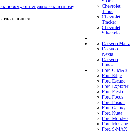
Spark
Chevrolet
о к новому, от ненужного к ценному
Tahoe
Chevrolet
платно напишем
Tracker
Chevrolet
Silverado
Daewoo Matiz
Daewoo
Nexia
Daewoo
Lanos
Ford C-MAX
Ford Edge
Ford Escape
Ford Explorer
Ford Fiesta
Ford Focus
Ford Fusion
Ford Galaxy
Ford Kuga
Ford Mondeo
Ford Mustang
Ford S-MAX