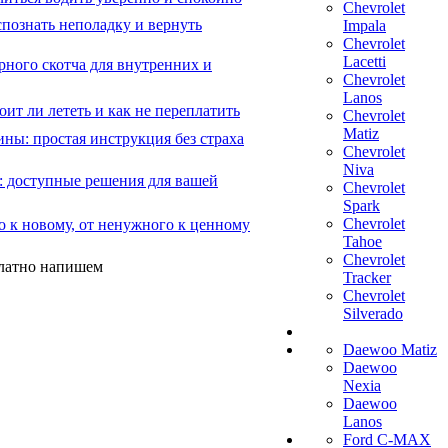
Chevrolet
познать неполадку и вернуть
Impala
Chevrolet
Lacetti
рного скотча для внутренних и
Chevrolet
Lanos
ит ли лететь и как не переплатить
Chevrolet
Matiz
ны: простая инструкция без страха
Chevrolet
Niva
: доступные решения для вашей
Chevrolet
Spark
Chevrolet
о к новому, от ненужного к ценному
Tahoe
Chevrolet
платно напишем
Tracker
Chevrolet
Silverado
Daewoo Matiz
Daewoo
Nexia
Daewoo
Lanos
Ford C-MAX