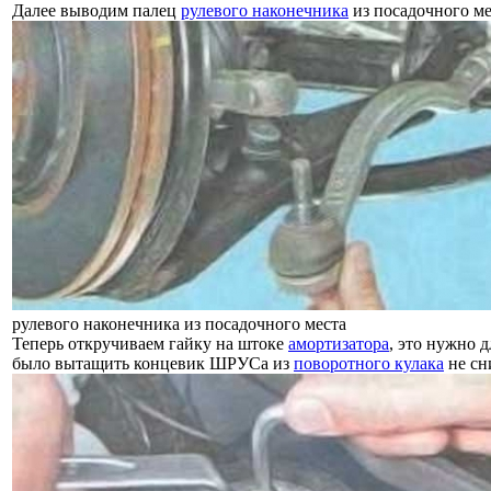
Далее выводим палец
рулевого наконечника
из посадочного ме
рулевого наконечника из посадочного места
Теперь откручиваем гайку на штоке
амортизатора
, это нужно 
было вытащить концевик ШРУСа из
поворотного кулака
не сн