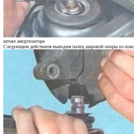
штоке амортизатора
Следующим действием выводим палец шаровой опоры из пово