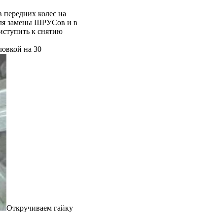
в передних колес на
для замены ШРУСов и в
риступить к снятию
ловкой на 30
Откручиваем гайку