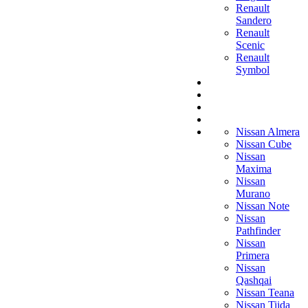
Renault
Sandero
Renault
Scenic
Renault
Symbol
Nissan Almera
Nissan Cube
Nissan
Maxima
Nissan
Murano
Nissan Note
Nissan
Pathfinder
Nissan
Primera
Nissan
Qashqai
Nissan Teana
Nissan Tiida