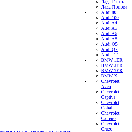
Лада Гранта
Лада Приора
Audi 80
Audi 100
Audi A4
Audi A5
Audi A6
Audi A8
Audi Q5
Audi Q7
Audi TT
BMW 1ER
BMW 3ER
BMW 5ER
BMW X
Chevrolet
Aveo
Chevrolet
Captiva
Chevrolet
Cobalt
Chevrolet
Camaro
Chevrolet
Cruze
читься водить уверенно и спокойно