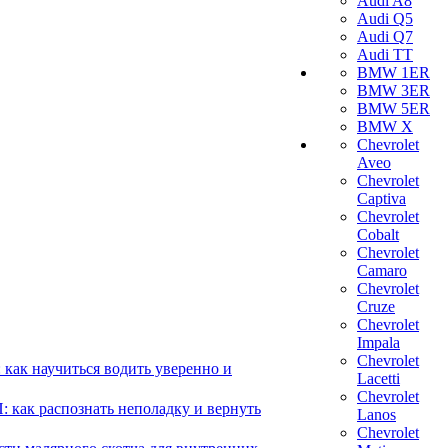
Audi A8
Audi Q5
Audi Q7
Audi TT
BMW 1ER
BMW 3ER
BMW 5ER
BMW X
Chevrolet
Aveo
Chevrolet
Captiva
Chevrolet
Cobalt
Chevrolet
Camaro
Chevrolet
Cruze
Chevrolet
Impala
Chevrolet
 как научиться водить уверенно и
Lacetti
Chevrolet
 как распознать неполадку и вернуть
Lanos
Chevrolet