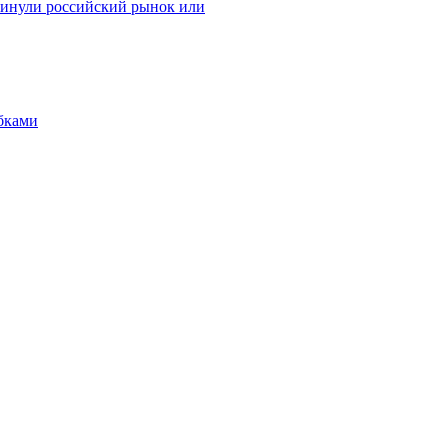
окинули российский рынок или
бками