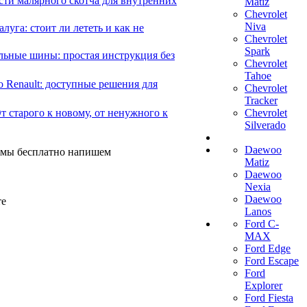
сти малярного скотча для внутренних
Matiz
Chevrolet
Niva
уга: стоит ли лететь и как не
Chevrolet
Spark
льные шины: простая инструкция без
Chevrolet
Tahoe
 Renault: доступные решения для
Chevrolet
Tracker
 старого к новому, от ненужного к
Chevrolet
Silverado
Daewoo
И мы бесплатно напишем
Matiz
Daewoo
Nexia
Daewoo
те
Lanos
Ford C-
MAX
Ford Edge
Ford Escape
Ford
Explorer
Ford Fiesta