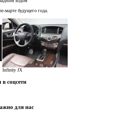
задним ходом
ле-марте будущего года.
Infinity JX
 в соцсети
ажно для нас