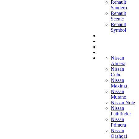
Renault
Sandero
Renault
Scenic
Renault
Symbol
Nissan
Almera
Nissan
Cube
Nissan
Maxima
Nissan
Murano
Nissan Note
Nissan
Pathfinder
Nissan
Primera
Nissan
Qashqai