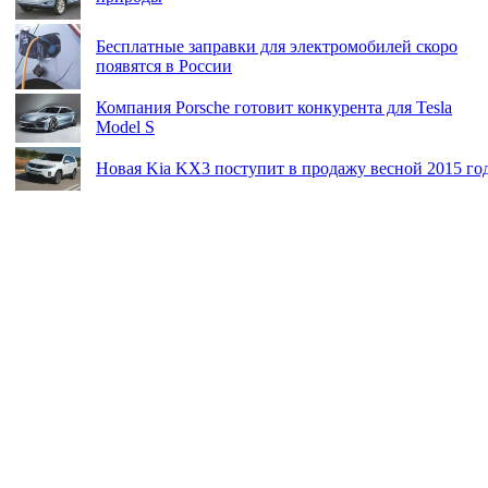
Бесплатные заправки для электромобилей скоро
появятся в России
Компания Porsche готовит конкурента для Tesla
Model S
Новая Kia KX3 поступит в продажу весной 2015 го