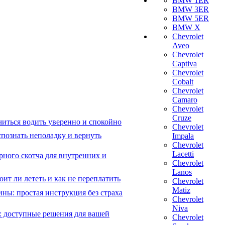
BMW 1ER
BMW 3ER
BMW 5ER
BMW X
Chevrolet
Aveo
Chevrolet
Captiva
Chevrolet
Cobalt
Chevrolet
Camaro
Chevrolet
Cruze
читься водить уверенно и спокойно
Chevrolet
познать неполадку и вернуть
Impala
Chevrolet
Lacetti
рного скотча для внутренних и
Chevrolet
Lanos
ит ли лететь и как не переплатить
Chevrolet
Matiz
ны: простая инструкция без страха
Chevrolet
Niva
: доступные решения для вашей
Chevrolet