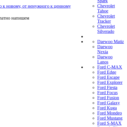
Spark
Chevrolet
о к новому, от ненужного к ценному
Tahoe
Chevrolet
платно напишем
Tracker
Chevrolet
Silverado
Daewoo Matiz
Daewoo
Nexia
Daewoo
Lanos
Ford C-MAX
Ford Edge
Ford Escape
Ford Explorer
Ford Fiesta
Ford Focus
Ford Fusion
Ford Galaxy
Ford Kuga
Ford Mondeo
Ford Mustang
Ford S-MAX