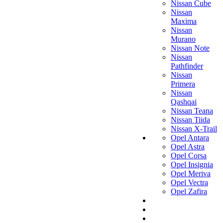
Nissan Cube
Nissan
Maxima
Nissan
Murano
Nissan Note
Nissan
Pathfinder
Nissan
Primera
Nissan
Qashqai
Nissan Teana
Nissan Tiida
Nissan X-Trail
Opel Antara
Opel Astra
Opel Corsa
Opel Insignia
Opel Meriva
Opel Vectra
Opel Zafira