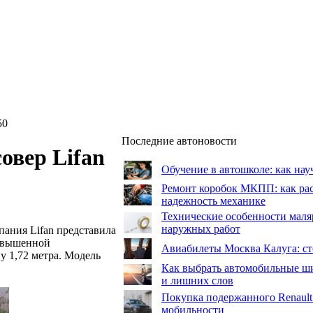
50
Последние автоновости
овер Lifan
Обучение в автошколе: как нау
Ремонт коробок МКПП: как рас
надежность механике
Технические особенности маля
наружных работ
пания Lifan представила
повышенной
Авиабилеты Москва Калуга: сто
у 1,72 метра. Модель
Как выбрать автомобильные ши
и лишних слов
Покупка подержанного Renault
мобильности