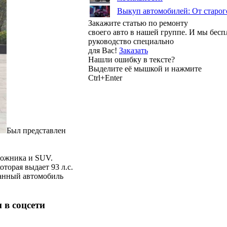
Выкуп автомобилей: От старог
Закажите статью по ремонту
своего авто в нашей группе. И мы бес
руководство специально
для Вас!
Заказать
Нашли ошибку в тексте?
Выделите её мышкой и нажмите
Ctrl+Enter
Был представлен
рожника и SUV.
торая выдает 93 л.с.
 Данный автомобиль
 в соцсети