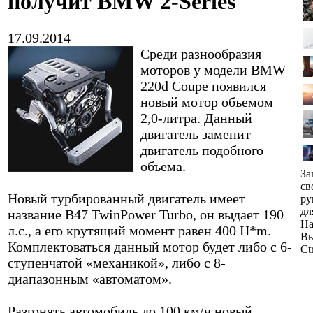
получит BMW 2-Series
17.09.2014
Среди разнообразия
моторов у модели BMW
220d Coupe появился
новый мотор объемом
2,0-литра. Данный
двигатель заменит
двигатель подобного
объема.
За
св
Новый турбированный двигатель имеет
ру
дл
название B47 TwinPower Turbo, он выдает 190
На
л.с., а его крутящий момент равен 400 H*m.
Вы
Комплектоваться данный мотор будет либо с 6-
Ct
ступенчатой «механикой», либо с 8-
диапазонным «автоматом».
Разгонять автомобиль до 100 км/ч новый