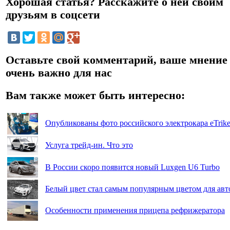
Хорошая статья? Расскажите о ней своим
друзьям в соцсети
Оставьте свой комментарий, ваше мнение
очень важно для нас
Вам также может быть интересно:
Опубликованы фото российского электрокара eTrik
Услуга трейд-ин. Что это
В России скоро появится новый Luxgen U6 Turbo
Белый цвет стал самым популярным цветом для авт
Особенности применения прицепа рефрижератора