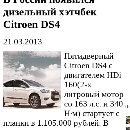
дизельный хэтчбек
Citroen DS4
21.03.2013
Пятидверный
Citroen DS4 с
двигателем HDi
160(2-х
литровый мотор
со 163 л.с. и 340
По
Н∙м) стартует с
планки в 1.105.000 рублей. В