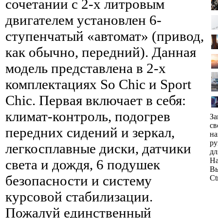
сочетании с 2-х литровым
двигателем установлен 6-
ступенчатый «автомат» (привод,
как обычно, передний). Данная
модель представлена в 2-х
комплектациях So Chic и Sport
Chic. Первая включает в себя:
климат-контроль, подогрев
За
св
передних сидений и зеркал,
н
ру
легкосплавные диски, датчики
дл
На
света и дождя, 6 подушек
Вы
безопасности и систему
Ct
курсовой стабилизации.
Пожалуй единственный