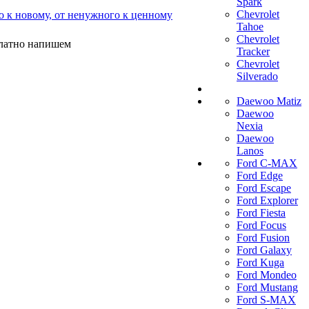
Spark
Chevrolet
о к новому, от ненужного к ценному
Tahoe
Chevrolet
платно напишем
Tracker
Chevrolet
Silverado
Daewoo Matiz
Daewoo
Nexia
Daewoo
Lanos
Ford C-MAX
Ford Edge
Ford Escape
Ford Explorer
Ford Fiesta
Ford Focus
Ford Fusion
Ford Galaxy
Ford Kuga
Ford Mondeo
Ford Mustang
Ford S-MAX