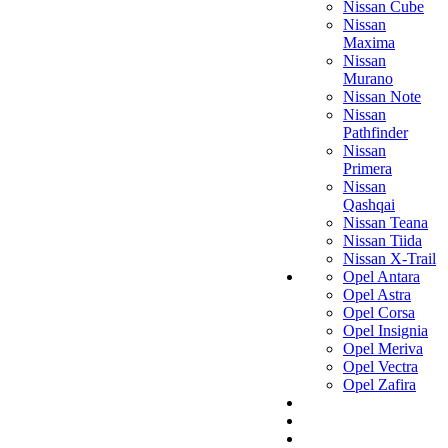
Nissan Cube
Nissan
Maxima
Nissan
Murano
Nissan Note
Nissan
Pathfinder
Nissan
Primera
Nissan
Qashqai
Nissan Teana
Nissan Tiida
Nissan X-Trail
Opel Antara
Opel Astra
Opel Corsa
Opel Insignia
Opel Meriva
Opel Vectra
Opel Zafira