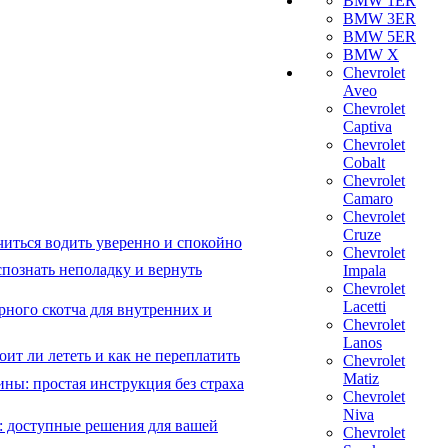
BMW 1ER
BMW 3ER
BMW 5ER
BMW X
Chevrolet
Aveo
Chevrolet
Captiva
Chevrolet
Cobalt
Chevrolet
Camaro
Chevrolet
Cruze
читься водить уверенно и спокойно
Chevrolet
познать неполадку и вернуть
Impala
Chevrolet
Lacetti
рного скотча для внутренних и
Chevrolet
Lanos
ит ли лететь и как не переплатить
Chevrolet
Matiz
ны: простая инструкция без страха
Chevrolet
Niva
: доступные решения для вашей
Chevrolet