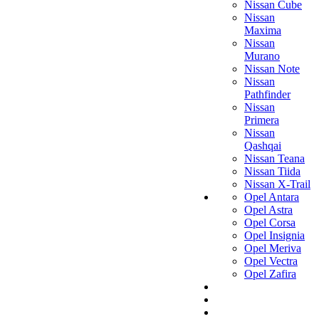
Nissan Cube
Nissan
Maxima
Nissan
Murano
Nissan Note
Nissan
Pathfinder
Nissan
Primera
Nissan
Qashqai
Nissan Teana
Nissan Tiida
Nissan X-Trail
Opel Antara
Opel Astra
Opel Corsa
Opel Insignia
Opel Meriva
Opel Vectra
Opel Zafira