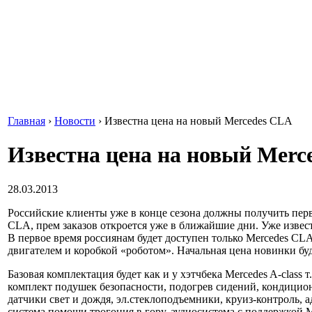
Главная
›
Новости
›
Известна цена на новый Mercedes CLA
Известна цена на новый Merc
28.03.2013
Российские клиенты уже в конце сезона должны получить пер
CLA, прем заказов откроется уже в ближайшие дни. Уже извест
В первое время россиянам будет доступен только Mercedes CL
двигателем и коробкой «роботом». Начальная цена новинки буд
Базовая комплектация будет как и у хэтчбека Mercedes A-class 
комплект подушек безопасности, подогрев сидений, кондицион
датчики свет и дождя, эл.стеклоподъемники, круиз-контроль, 
система помощи трогония в гору, аудиосистема с поддержкой 