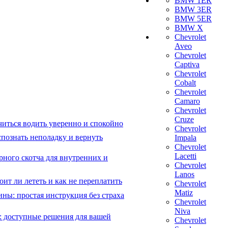
BMW 1ER
BMW 3ER
BMW 5ER
BMW X
Chevrolet
Aveo
Chevrolet
Captiva
Chevrolet
Cobalt
Chevrolet
Camaro
Chevrolet
Cruze
читься водить уверенно и спокойно
Chevrolet
познать неполадку и вернуть
Impala
Chevrolet
Lacetti
рного скотча для внутренних и
Chevrolet
Lanos
ит ли лететь и как не переплатить
Chevrolet
Matiz
ны: простая инструкция без страха
Chevrolet
Niva
: доступные решения для вашей
Chevrolet