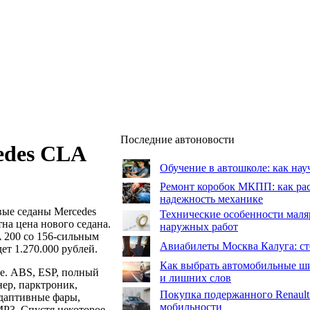
Последние автоновости
edes CLA
Обучение в автошколе: как нау
Ремонт коробок МКПП: как рас
надежность механике
вые седаны Mercedes
Технические особенности маля
на цена нового седана.
наружных работ
A 200 со 156-сильным
Авиабилеты Москва Калуга: сто
ет 1.270.000 рублей.
Как выбрать автомобильные ши
т.е. ABS, ESP, полный
и лишних слов
ер, парктроник,
Покупка подержанного Renault
адаптивные фары,
мобильности
MP3. Спустя некоторое