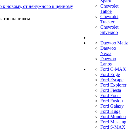
Spark
Chevrolet
о к новому, от ненужного к ценному
Tahoe
Chevrolet
платно напишем
Tracker
Chevrolet
Silverado
Daewoo Matiz
Daewoo
Nexia
Daewoo
Lanos
Ford C-MAX
Ford Edge
Ford Escape
Ford Explorer
Ford Fiesta
Ford Focus
Ford Fusion
Ford Galaxy
Ford Kuga
Ford Mondeo
Ford Mustang
Ford S-MAX