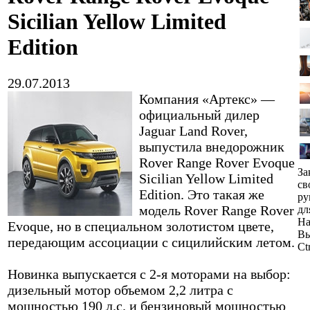
Sicilian Yellow Limited
Edition
29.07.2013
Компания «Артекс» —
официальный дилер
Jaguar Land Rover,
выпустила внедорожник
Rover Range Rover Evoque
За
Sicilian Yellow Limited
св
Edition. Это такая же
ру
модель Rover Range Rover
дл
На
Evoque, но в специальном золотистом цвете,
Вы
передающим ассоциации с сицилийским летом.
Ct
Новинка выпускается с 2-я моторами на выбор:
дизельный мотор объемом 2,2 литра с
мощностью 190 л.с. и бензиновый мощностью