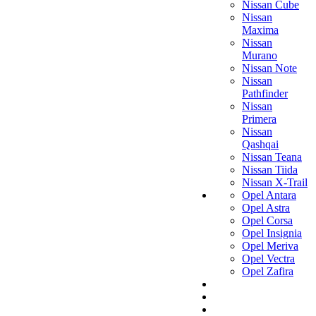
Nissan Cube
Nissan
Maxima
Nissan
Murano
Nissan Note
Nissan
Pathfinder
Nissan
Primera
Nissan
Qashqai
Nissan Teana
Nissan Tiida
Nissan X-Trail
Opel Antara
Opel Astra
Opel Corsa
Opel Insignia
Opel Meriva
Opel Vectra
Opel Zafira