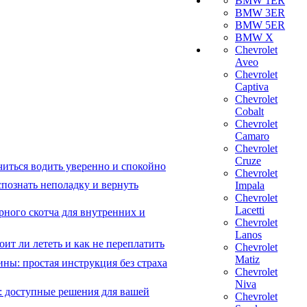
BMW 1ER
BMW 3ER
BMW 5ER
BMW X
Chevrolet
Aveo
Chevrolet
Captiva
Chevrolet
Cobalt
Chevrolet
Camaro
Chevrolet
Cruze
читься водить уверенно и спокойно
Chevrolet
познать неполадку и вернуть
Impala
Chevrolet
Lacetti
рного скотча для внутренних и
Chevrolet
Lanos
ит ли лететь и как не переплатить
Chevrolet
Matiz
ны: простая инструкция без страха
Chevrolet
Niva
: доступные решения для вашей
Chevrolet