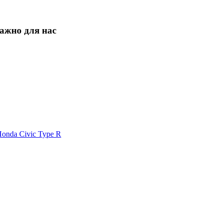
ажно для нас
onda Civic Type R