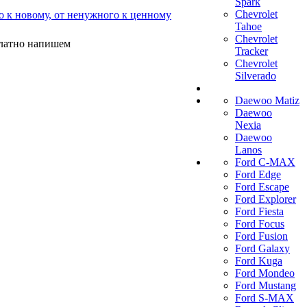
Spark
Chevrolet
о к новому, от ненужного к ценному
Tahoe
Chevrolet
платно напишем
Tracker
Chevrolet
Silverado
Daewoo Matiz
Daewoo
Nexia
Daewoo
Lanos
Ford C-MAX
Ford Edge
Ford Escape
Ford Explorer
Ford Fiesta
Ford Focus
Ford Fusion
Ford Galaxy
Ford Kuga
Ford Mondeo
Ford Mustang
Ford S-MAX