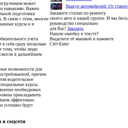
погрузчиком может
Выкуп автомобилей: От старог
 и навыками. Важно
Закажите статью по ремонту
альной подготовки
своего авто в нашей группе. И мы бес
 В связи с этим, многие
руководство специально
ванные курсы и в
для Вас!
Заказать
Нашли ошибку в тексте?
бязательного учета
Выделите её мышкой и нажмите
в себя сразу несколько
Ctrl+Enter
т тому, чтобы люди
 смогли в дальнейшем
ные возможности для
востребованной, причем
том водительское
 специальные курсы.
своение необходимых
должны прикладывать
ейшем эффективно
ко успешно будут
 в соцсети