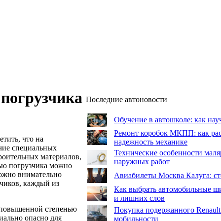
 погрузчика
Последние автоновости
Обучение в автошколе: как нау
Ремонт коробок МКПП: как рас
тить, что на
надежность механике
чие специальных
Технические особенности маля
троительных материалов,
наружных работ
ю погрузчика можно
можно внимательно
Авиабилеты Москва Калуга: сто
чиков, каждый из
Как выбрать автомобильные ши
и лишних слов
я повышенной степенью
Покупка подержанного Renault
иально опасно для
мобильности