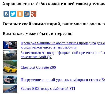
Хорошая статья? Расскажите о ней своим друзьям
Оставьте свой комментарий, ваше мнение очень в
Вам также может быть интересно:
Проверка машины на арест: важная процедура для 
юридической чистоты автомобиля
За несколько часов до официальной презентации бы
поколение Audi Q7
Chevrolet Corvette Z06
Погружение в новый уровень комфорта и стиля с E
Subaru BRZ тизер с эмблемой STI