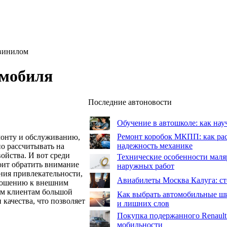
овинилом
омобиля
Последние автоновости
Обучение в автошколе: как нау
Ремонт коробок МКПП: как рас
монту и обслуживанию,
надежность механике
но рассчитывать на
войства.
И вот среди
Технические особенности маля
оит обратить внимание
наружных работ
ния привлекательности,
Авиабилеты Москва Калуга: сто
ношению к внешним
им клиентам большой
Как выбрать автомобильные ши
качества, что позволяет
и лишних слов
Покупка подержанного Renault
мобильности