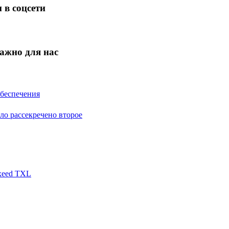
 в соцсети
ажно для нас
обеспечения
ло рассекречено второе
xeed TXL