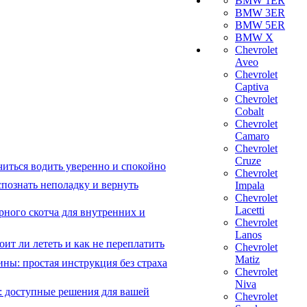
BMW 1ER
BMW 3ER
BMW 5ER
BMW X
Chevrolet
Aveo
Chevrolet
Captiva
Chevrolet
Cobalt
Chevrolet
Camaro
Chevrolet
Cruze
читься водить уверенно и спокойно
Chevrolet
познать неполадку и вернуть
Impala
Chevrolet
Lacetti
рного скотча для внутренних и
Chevrolet
Lanos
ит ли лететь и как не переплатить
Chevrolet
Matiz
ны: простая инструкция без страха
Chevrolet
Niva
: доступные решения для вашей
Chevrolet