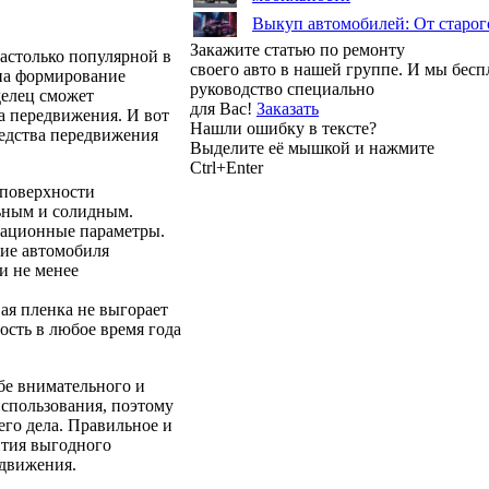
Выкуп автомобилей: От старог
Закажите статью по ремонту
астолько популярной в
своего авто в нашей группе. И мы бес
 на формирование
руководство специально
делец сможет
для Вас!
Заказать
а передвижения. И вот
Нашли ошибку в тексте?
редства передвижения
Выделите её мышкой и нажмите
Ctrl+Enter
 поверхности
льным и солидным.
тационные параметры.
ие автомобиля
и не менее
ая пленка не выгорает
ость в любое время года
бе внимательного и
спользования, поэтому
его дела. Правильное и
нтия выгодного
едвижения.