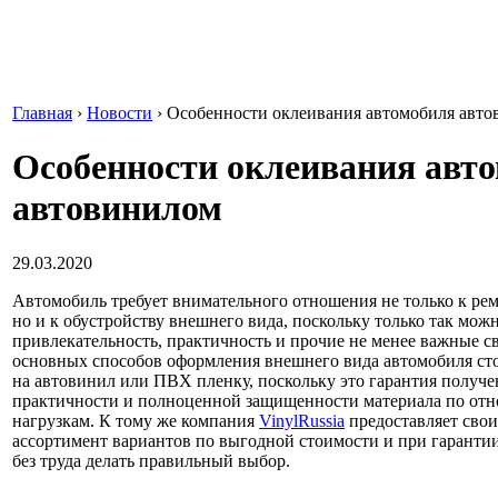
Главная
›
Новости
›
Особенности оклеивания автомобиля авт
Особенности оклеивания авт
автовинилом
29.03.2020
Автомобиль требует внимательного отношения не только к ре
но и к обустройству внешнего вида, поскольку только так мож
привлекательность, практичность и прочие не менее важные с
основных способов оформления внешнего вида автомобиля ст
на автовинил или ПВХ пленку, поскольку это гарантия получе
практичности и полноценной защищенности материала по от
нагрузкам. К тому же компания
VinylRussia
предоставляет сво
ассортимент вариантов по выгодной стоимости и при гарантии 
без труда делать правильный выбор.