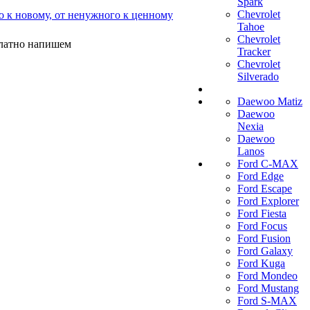
Spark
Chevrolet
о к новому, от ненужного к ценному
Tahoe
Chevrolet
платно напишем
Tracker
Chevrolet
Silverado
Daewoo Matiz
Daewoo
Nexia
Daewoo
Lanos
Ford C-MAX
Ford Edge
Ford Escape
Ford Explorer
Ford Fiesta
Ford Focus
Ford Fusion
Ford Galaxy
Ford Kuga
Ford Mondeo
Ford Mustang
Ford S-MAX