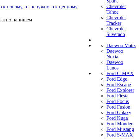
Spark
Chevrolet
о к новому, от ненужного к ценному
Tahoe
Chevrolet
платно напишем
Tracker
Chevrolet
Silverado
Daewoo Matiz
Daewoo
Nexia
Daewoo
Lanos
Ford C-MAX
Ford Edge
Ford Escape
Ford Explorer
Ford Fiesta
Ford Focus
Ford Fusion
Ford Galaxy
Ford Kuga
Ford Mondeo
Ford Mustang
Ford S-MAX