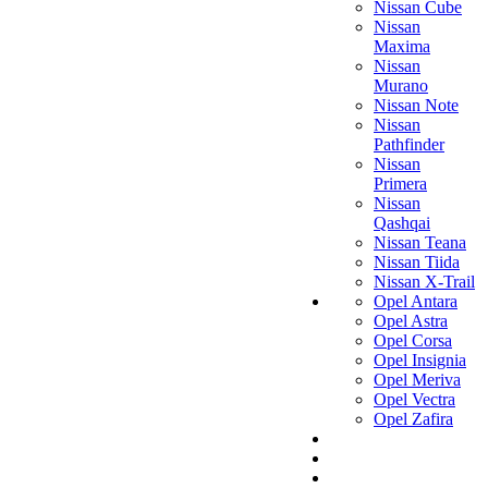
Nissan Cube
Nissan
Maxima
Nissan
Murano
Nissan Note
Nissan
Pathfinder
Nissan
Primera
Nissan
Qashqai
Nissan Teana
Nissan Tiida
Nissan X-Trail
Opel Antara
Opel Astra
Opel Corsa
Opel Insignia
Opel Meriva
Opel Vectra
Opel Zafira