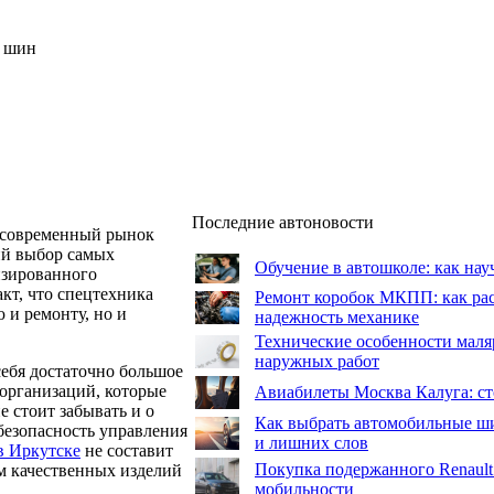
х шин
Последние автоновости
о современный рынок
ий выбор самых
Обучение в автошколе: как нау
изированного
акт, что спецтехника
Ремонт коробок МКПП: как рас
 и ремонту, но и
надежность механике
Технические особенности маля
наружных работ
ебя достаточно большое
организаций, которые
Авиабилеты Москва Калуга: сто
 стоит забывать и о
Как выбрать автомобильные ши
 безопасность управления
и лишних слов
в Иркутске
не составит
Покупка подержанного Renault
ем качественных изделий
мобильности