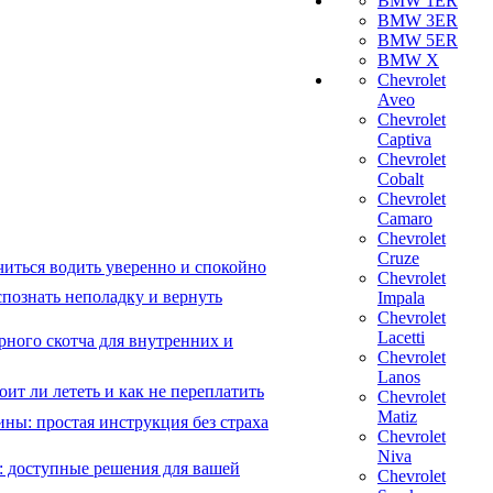
BMW 1ER
BMW 3ER
BMW 5ER
BMW X
Chevrolet
Aveo
Chevrolet
Captiva
Chevrolet
Cobalt
Chevrolet
Camaro
Chevrolet
Cruze
читься водить уверенно и спокойно
Chevrolet
познать неполадку и вернуть
Impala
Chevrolet
Lacetti
рного скотча для внутренних и
Chevrolet
Lanos
ит ли лететь и как не переплатить
Chevrolet
Matiz
ны: простая инструкция без страха
Chevrolet
Niva
: доступные решения для вашей
Chevrolet