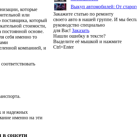
Выкуп автомобилей: От старог
анизации, которые
Закажите статью по ремонту
оительной или
своего авто в нашей группе. И мы бес
о поставщика, который
руководство специально
екательной стоимости,
для Вас!
Заказать
а постоянной основе.
Нашли ошибку в тексте?
ля себя именно то
Выделите её мышкой и нажмите
ками
Ctrl+Enter
деленной компанией, и
соответствовать
анспорта.
х и надежных
ание именно на эти
 в соцсети