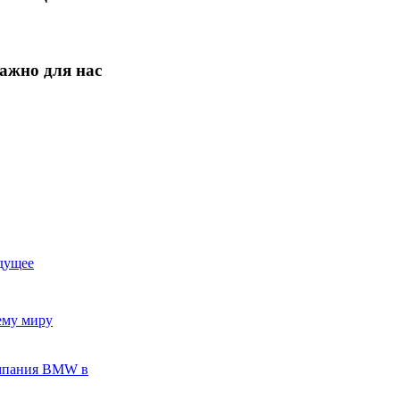
ажно для нас
дущее
ему миру
омпания BMW в