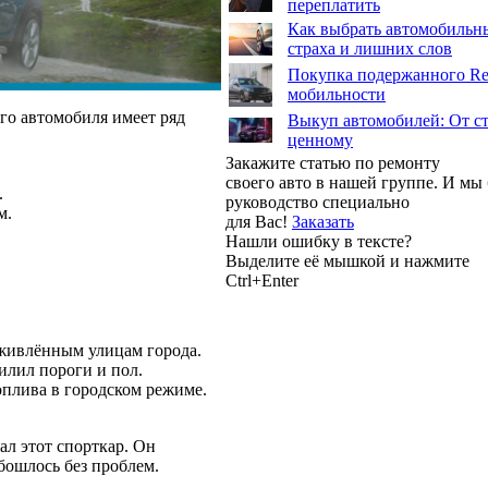
переплатить
Как выбрать автомобильны
страха и лишних слов
Покупка подержанного Ren
мобильности
го автомобиля имеет ряд
Выкуп автомобилей: От ст
ценному
Закажите статью по ремонту
своего авто в нашей группе. И м
.
руководство специально
м.
для Вас!
Заказать
Нашли ошибку в тексте?
Выделите её мышкой и нажмите
Ctrl+Enter
оживлённым улицам города.
илил пороги и пол.
оплива в городском режиме.
вал этот спорткар. Он
бошлось без проблем.