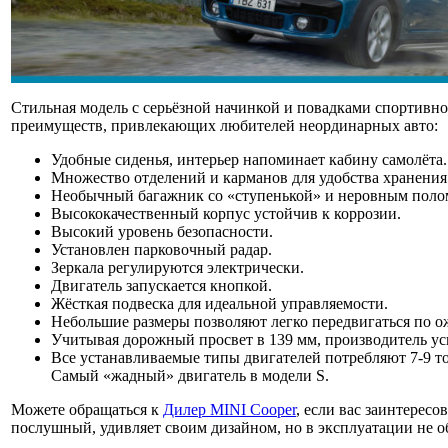
Стильная модель с серьёзной начинкой и повадками спортивно
преимуществ, привлекающих любителей неординарных авто:
Удобные сиденья, интерьер напоминает кабину самолёта.
Множество отделений и карманов для удобства хранения
Необычный багажник со «ступенькой» и неровным поло
Высококачественный корпус устойчив к коррозии.
Высокий уровень безопасности.
Установлен парковочный радар.
Зеркала регулируются электрически.
Двигатель запускается кнопкой.
Жёсткая подвеска для идеальной управляемости.
Небольшие размеры позволяют легко передвигаться по 
Учитывая дорожный просвет в 139 мм, производитель ус
Все устанавливаемые типы двигателей потребляют 7-9 т
Самый «жадный» двигатель в модели S.
Можете обращаться к
Дилер MINI Cooper
, если вас заинтересо
послушный, удивляет своим дизайном, но в эксплуатации не о