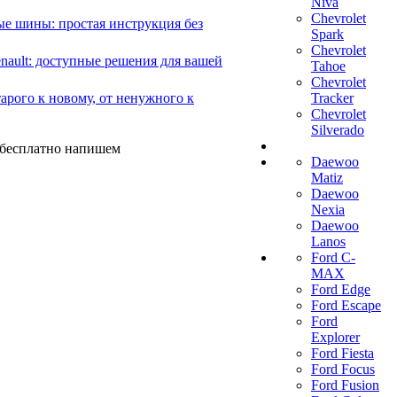
Niva
Chevrolet
е шины: простая инструкция без
Spark
Chevrolet
ault: доступные решения для вашей
Tahoe
Chevrolet
арого к новому, от ненужного к
Tracker
Chevrolet
Silverado
ы бесплатно напишем
Daewoo
Matiz
Daewoo
Nexia
Daewoo
Lanos
Ford C-
MAX
Ford Edge
Ford Escape
Ford
Explorer
Ford Fiesta
Ford Focus
Ford Fusion