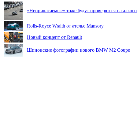
«Неприкасаемые» тоже будут проверяться на алкого
Rolls-Royce Wraith от ателье Mansory
Новый концепт от Renault
Шпионские фотографии нового BMW M2 Coupe