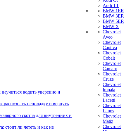
Audi Q7
Audi TT
BMW 1ER
BMW 3ER
BMW 5ER
BMW X
Chevrolet
Aveo
Chevrolet
Captiva
Chevrolet
Cobalt
Chevrolet
Camaro
Chevrolet
Cruze
Chevrolet
Impala
 научиться водить уверенно и
Chevrolet
Lacetti
 распознать неполадку и вернуть
Chevrolet
Lanos
малярного скотча для внутренних и
Chevrolet
Matiz
Chevrolet
 стоит ли лететь и как не