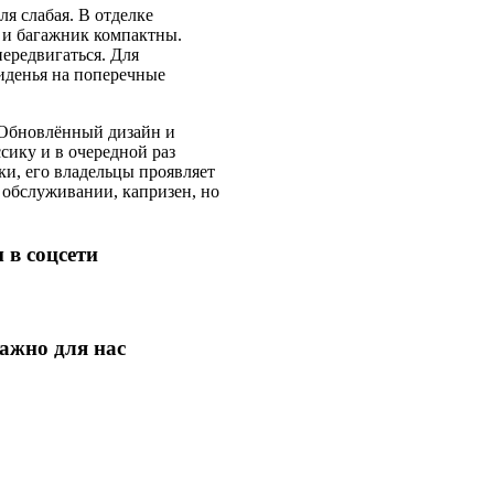
я слабая. В отделке
 и багажник компактны.
ередвигаться. Для
иденья на поперечные
 Обновлённый дизайн и
ику и в очередной раз
ки, его владельцы проявляет
в обслуживании, капризен, но
 в соцсети
ажно для нас