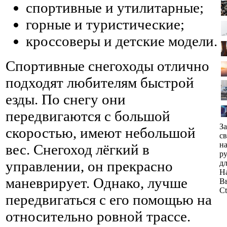
спортивные и утилитарные;
горные и туристические;
кроссоверы и детские модели.
Спортивные снегоходы отлично
подходят любителям быстрой
езды. По снегу они
передвигаются с большой
З
скоростью, имеют небольшой
св
н
вес. Снегоход лёгкий в
р
управлении, он прекрасно
д
Н
маневрирует. Однако, лучше
В
Ct
передвигаться с его помощью на
относительно ровной трассе.