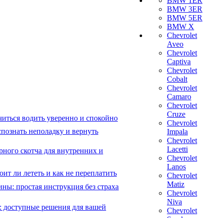
BMW 1ER
BMW 3ER
BMW 5ER
BMW X
Chevrolet
Aveo
Chevrolet
Captiva
Chevrolet
Cobalt
Chevrolet
Camaro
Chevrolet
Cruze
читься водить уверенно и спокойно
Chevrolet
познать неполадку и вернуть
Impala
Chevrolet
Lacetti
рного скотча для внутренних и
Chevrolet
Lanos
ит ли лететь и как не переплатить
Chevrolet
Matiz
ны: простая инструкция без страха
Chevrolet
Niva
: доступные решения для вашей
Chevrolet