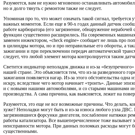
Разумеется, вам не нужно мгновенно останавливать автомобил
но и долго тянуть с ремонтом также не следует.
Упоминая про то, что может означать такой сигнал, требуется 
важных моментов. Если еще в 90-х годах данный датчик сообщ
работе карбюратора (его загрязнение, обнаружение нерабочей с
функции существенно расширились. На современных машинах,
заменен инжектором, «check engine» сообщает не лишь про по
в цилиндры мотора, но и про неправильные его обороты, а та
зажигании и при переключении передач автоматической транс
следует, что любой элемент мотора контролируется таким датч
Светится индикатор неполадок движка и из-за «безупречного» 
нашей стране. Это объясняется тем, что из-за разведенного гор
зажигания появляется нагар. Из-за этого обстоятельства одна и
искру, вследствие чего мотор начинает «троить». Данные эпиз
и с новыми нашими автомобилями, и со старыми машинами и
производства. А сама причина, как выясняется, лежит на пове
Разумеется, это еще не все возможные причины. Что делать, ко
хуже? Неполадки могут быть и из-за износа любого узла ДВС.
загрязнившиеся форсунки двигателя, послабление натяжки ре
работы катализатора. Все вышеперечисленное тоже вызывает 
неисправности мотора. При данных поломках расходы могут б
существенными.