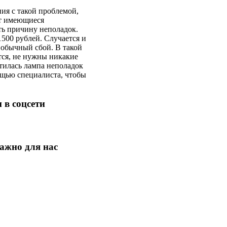
ия с такой проблемой,
ет имеющиеся
ь причину неполадок.
500 рублей. Случается и
к обычный сбой. В такой
тся, не нужны никакие
етилась лампа неполадок
ощью специалиста, чтобы
 в соцсети
ажно для нас