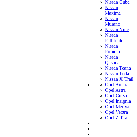
Nissan Cube
Nissan
Maxima
Nissan
Murano
Nissan Note
Nissan
Pathfinder
Nissan
Primera
Nissan
Qashqai
Nissan Teana
Nissan Tiida
Nissan X-Trail
Opel Antara
Opel Astra
Opel Corsa
Opel Insignia
Opel Meriva
Opel Vectra
Opel Zafira