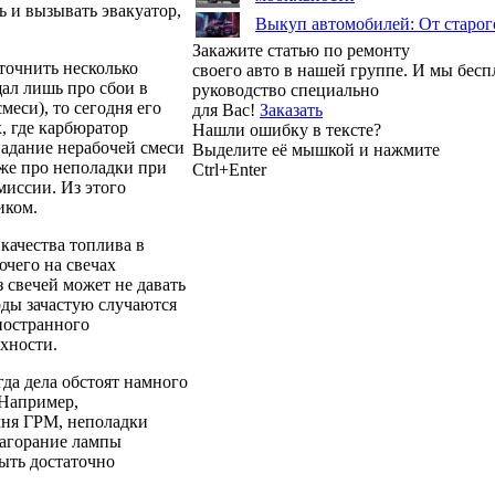
ь и вызывать эвакуатор,
Выкуп автомобилей: От старог
Закажите статью по ремонту
уточнить несколько
своего авто в нашей группе. И мы бес
ал лишь про сбои в
руководство специально
меси), то сегодня его
для Вас!
Заказать
 где карбюратор
Нашли ошибку в тексте?
падание нерабочей смеси
Выделите её мышкой и нажмите
кже про неполадки при
Ctrl+Enter
миссии. Из этого
иком.
качества топлива в
ючего на свечах
з свечей может не давать
оды зачастую случаются
ностранного
рхности.
гда дела обстоят намного
 Например,
мня ГРМ, неполадки
загорание лампы
ыть достаточно