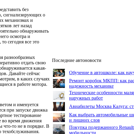
едставить без
в, сигнализирующих о
ых механизмах и
ятков лет назад
тоятельно обнаруживать
его осмотра и
 то сегодня все это
я разнообразных
Последние автоновости
перативно отдать свою
 обнаруживается какая-
Обучение в автошколе: как нау
дов. Давайте сейчас
мотрим, в каких случаях
Ремонт коробок МКПП: как рас
щиеся в работе мотора.
надежность механике
Технические особенности маля
наружных работ
цветом и именуется
Авиабилеты Москва Калуга: сто
тся при запуске движка
Как выбрать автомобильные ши
артное тестирование
и лишних слов
е во время движения
 что-то не в порядке. В
Покупка подержанного Renault
ю техобслуживания.
мобильности