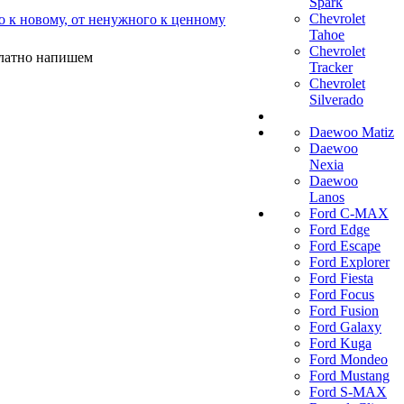
Spark
Chevrolet
о к новому, от ненужного к ценному
Tahoe
Chevrolet
платно напишем
Tracker
Chevrolet
Silverado
Daewoo Matiz
Daewoo
Nexia
Daewoo
Lanos
Ford C-MAX
Ford Edge
Ford Escape
Ford Explorer
Ford Fiesta
Ford Focus
Ford Fusion
Ford Galaxy
Ford Kuga
Ford Mondeo
Ford Mustang
Ford S-MAX