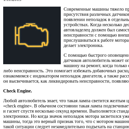
Современные машины тяжело пр
присутствия различных датчико
появлении неполадок в отдельн
устройствах. Когда несколько дес
автовладелец должен был самос
неисправности с помощью внешн
прислушиваться к работе мотора,
делает электроника.
С помощью быстрого оповещени
датчиков автолюбитель может о
машину на ремонт, когда только
либо неисправность. Это помогает избежать добавочных расхо
ознакомимся с индикатором неполадок двигателя, а также расс
он высвечивается, как ликвидировать неисправности, появляю
Сheck Engine.
Любой автолюбитель знает, что такая лампа светится желтым 
«check engine». В обычном состоянии такая лампа подсвечивае
и гаснет спустя несколько секунд времени. Выполняется станд
электроники. Но когда значок неполадок мотора засветился уж
машины, тогда это верный признак того, что с мотором машины
такой ситуации следует незамедлительно подъехать на станци