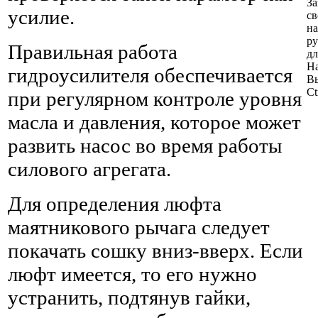
За
усилие.
св
н
ру
Правильная работа
дл
На
гидроусилителя обеспечивается
Вы
Ct
при регулярном контроле уровня
масла и давления, которое может
развить насос во время работы
силового агрегата.
Для определения люфта
маятникового рычага следует
покачать сошку вниз-вверх. Если
люфт имеется, то его нужно
устранить, подтянув гайки,