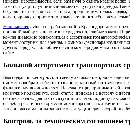
никакой необходимости, если вам нужно ездить крайне редко. 
такой ситуации лучше воспользоваться услугами аренды. Тако
безусловно, понравится туристам, предпринимателям, людям,
командировку и просто тем, кому срочно потребовался автомо
Наш партнер
avtodar.ru, работающий в Краснодаре может пре
широкий выбор транспортных средств под любые задачи. Перей
компании можно ознакомиться с ассортиментом автомобилей, 
момент доступны для аренды. Помимо Краснодара компания ок
других городах. Подробнее со списком городов можно ознако
сайте.
Большой ассортимент транспортных ср
Благодаря широкому ассортименту автомобилей, на сегодняшн
сможет подобрать себе тот транспорт, который соответствует 
финансовым возможностям. Нередко у предпринимателей возн
им нужно подчеркнуть свой статус, приехав на встречу с парт
соответственно для таких ситуаций отлично подойдут автомоб
свадеб и различных торжеств можно арендовать лимузин с вод
типа и класса машины зависит от ситуации, для которой она бу
Контроль за техническим состоянием т