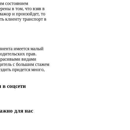
им состоянием
ены в том, что взяв в
мажор и произойдет, то
ть клиенту транспорт в
клиента имеется малый
водительских прав.
 красивыми видами
дитель с большим стажем
здить придется много,
 в соцсети
ажно для нас