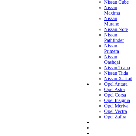
Nissan Cube
Nissan
Maxima
Nissan
Murano
Nissan Note
Nissan
Pathfinder
Nissan
Primera
Nissan
Qashqai
Nissan Teana
Nissan Tiida
Nissan X-Trail
Opel Antara
Opel Astra
Opel Corsa
Opel Insignia
Opel Meriva
Opel Vectra
Opel Zafira