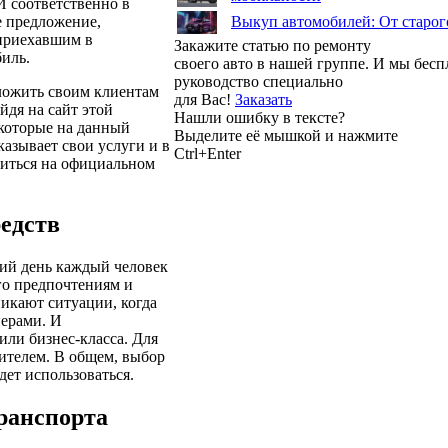
И соответственно в
е предложение,
Выкуп автомобилей: От старог
 приехавшим в
Закажите статью по ремонту
биль.
своего авто в нашей группе. И мы бес
руководство специально
дложить своим клиентам
для Вас!
Заказать
дя на сайт этой
Нашли ошибку в тексте?
которые на данный
Выделите её мышкой и нажмите
азывает свои услуги и в
Ctrl+Enter
миться на официальном
едств
ий день каждый человек
его предпочтениям и
икают ситуации, когда
нерами. И
или бизнес-класса. Для
ителем. В общем, выбор
дет использоваться.
ранспорта