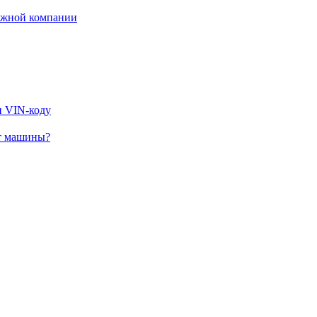
дежной компании
и VIN-коду
от машины?