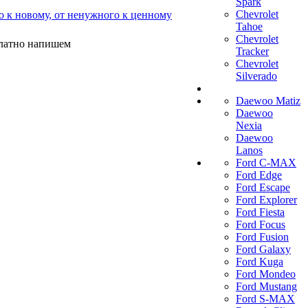
Spark
Chevrolet
о к новому, от ненужного к ценному
Tahoe
Chevrolet
платно напишем
Tracker
Chevrolet
Silverado
Daewoo Matiz
Daewoo
Nexia
Daewoo
Lanos
Ford C-MAX
Ford Edge
Ford Escape
Ford Explorer
Ford Fiesta
Ford Focus
Ford Fusion
Ford Galaxy
Ford Kuga
Ford Mondeo
Ford Mustang
Ford S-MAX