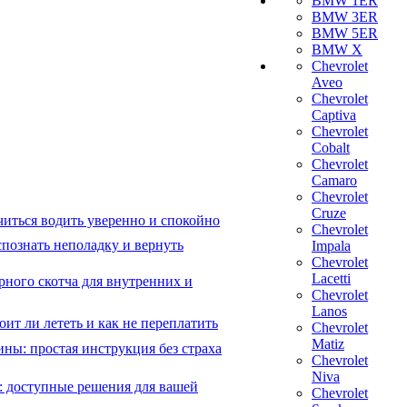
BMW 1ER
BMW 3ER
BMW 5ER
BMW X
Chevrolet
Aveo
Chevrolet
Captiva
Chevrolet
Cobalt
Chevrolet
Camaro
Chevrolet
Cruze
читься водить уверенно и спокойно
Chevrolet
познать неполадку и вернуть
Impala
Chevrolet
Lacetti
рного скотча для внутренних и
Chevrolet
Lanos
ит ли лететь и как не переплатить
Chevrolet
Matiz
ны: простая инструкция без страха
Chevrolet
Niva
: доступные решения для вашей
Chevrolet