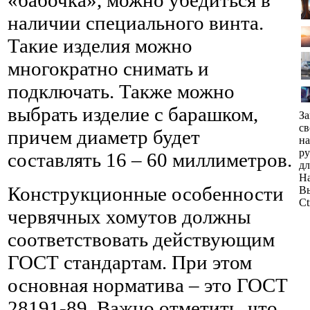
наличии специального винта.
Такие изделия можно
многократно снимать и
подключать. Также можно
выбрать изделие с барашком,
За
св
причем диаметр будет
н
ру
составлять 16 – 60 миллиметров.
дл
На
Конструкционные особенности
Вы
Ct
червячных хомутов должны
соответствовать действующим
ГОСТ стандартам. При этом
основная норматива – это ГОСТ
28191-89. Важно отметить, что