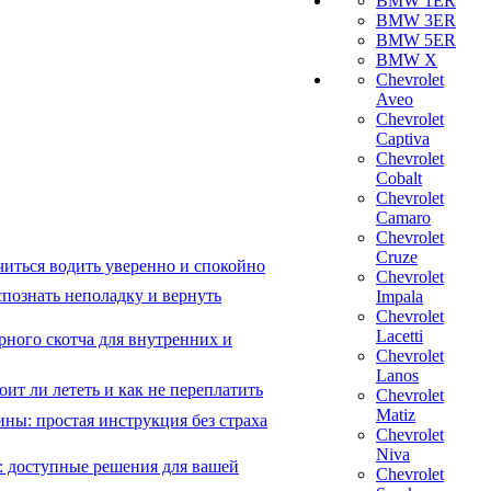
BMW 1ER
BMW 3ER
BMW 5ER
BMW X
Chevrolet
Aveo
Chevrolet
Captiva
Chevrolet
Cobalt
Chevrolet
Camaro
Chevrolet
Cruze
читься водить уверенно и спокойно
Chevrolet
познать неполадку и вернуть
Impala
Chevrolet
Lacetti
рного скотча для внутренних и
Chevrolet
Lanos
ит ли лететь и как не переплатить
Chevrolet
Matiz
ны: простая инструкция без страха
Chevrolet
Niva
: доступные решения для вашей
Chevrolet