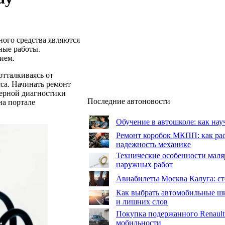
ого средства являются
ные работы.
ием.
отталкиваясь от
са. Начинать ремонт
терной диагностики
Последние автоновости
на портале
Обучение в автошколе: как нау
Ремонт коробок МКПП: как рас
надежность механике
Технические особенности маля
наружных работ
Авиабилеты Москва Калуга: сто
Как выбрать автомобильные ши
и лишних слов
Покупка подержанного Renault
мобильности