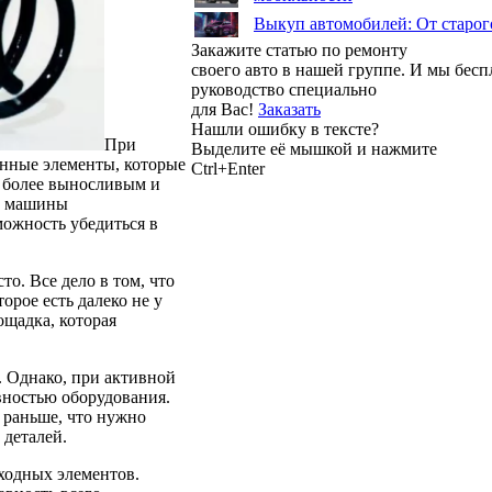
Выкуп автомобилей: От старог
Закажите статью по ремонту
своего авто в нашей группе. И мы бес
руководство специально
для Вас!
Заказать
Нашли ошибку в тексте?
При
Выделите её мышкой и нажмите
нные элементы, которые
Ctrl+Enter
 более выносливым и
ть машины
можность убедиться в
о. Все дело в том, что
орое есть далеко не у
ощадка, которая
. Однако, при активной
вностью оборудования.
о раньше, что нужно
 деталей.
ходных элементов.