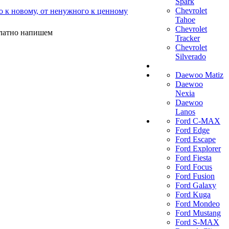
Spark
Chevrolet
о к новому, от ненужного к ценному
Tahoe
Chevrolet
платно напишем
Tracker
Chevrolet
Silverado
Daewoo Matiz
Daewoo
Nexia
Daewoo
Lanos
Ford C-MAX
Ford Edge
Ford Escape
Ford Explorer
Ford Fiesta
Ford Focus
Ford Fusion
Ford Galaxy
Ford Kuga
Ford Mondeo
Ford Mustang
Ford S-MAX