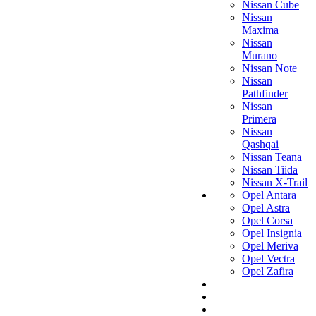
Nissan Cube
Nissan
Maxima
Nissan
Murano
Nissan Note
Nissan
Pathfinder
Nissan
Primera
Nissan
Qashqai
Nissan Teana
Nissan Tiida
Nissan X-Trail
Opel Antara
Opel Astra
Opel Corsa
Opel Insignia
Opel Meriva
Opel Vectra
Opel Zafira