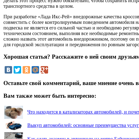
Делать этот процесс нужно обязательно, чтобы сохранить испр
транспортного средства в целом.
При разработке «Лада Икс-Рей» внедорожные качества кроссов
совместить с более контролируемым поведением автомобиля н
подвеска не является его сильной частью и необходимо регуляр
техническим состоянием, выполняя все необходимые ремонтны
сложно назвать этот автомобиль внедорожником, поэтому он 
для городской эксплуатации и передвижения по ровным заго
Хорошая статья? Расскажите о ней своим друзьям
Оставьте свой комментарий, ваше мнение очень в
Вам также может быть интересно:
Что находится в катализаторах автомобилей, и поч
Выкуп автомобилей: основные преимущества услу
Как сдать экзамен в автошколе на метро Бабушкинс