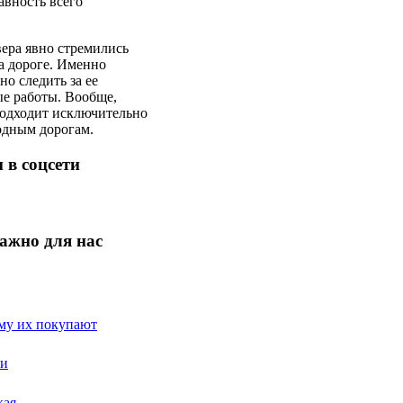
авность всего
ера явно стремились
а дороге. Именно
но следить за ее
е работы. Вообще,
подходит исключительно
родным дорогам.
 в соцсети
ажно для нас
ему их покупают
ги
кая