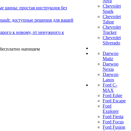
Niva
Chevrolet
е шины: простая инструкция без
Spark
Chevrolet
ault: доступные решения для вашей
Tahoe
Chevrolet
арого к новому, от ненужного к
Tracker
Chevrolet
Silverado
ы бесплатно напишем
Daewoo
Matiz
Daewoo
Nexia
Daewoo
Lanos
Ford C-
MAX
Ford Edge
Ford Escape
Ford
Explorer
Ford Fiesta
Ford Focus
Ford Fusion