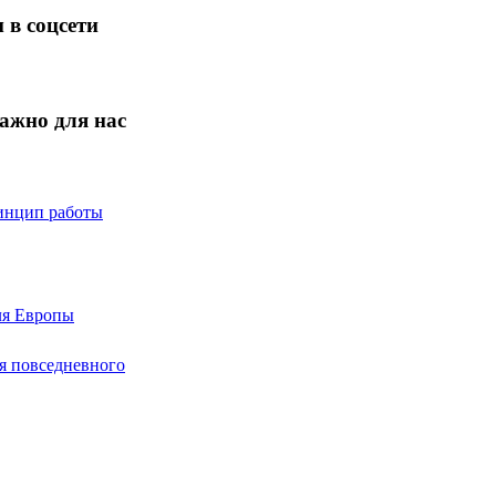
 в соцсети
ажно для нас
ринцип работы
ля Европы
ля повседневного