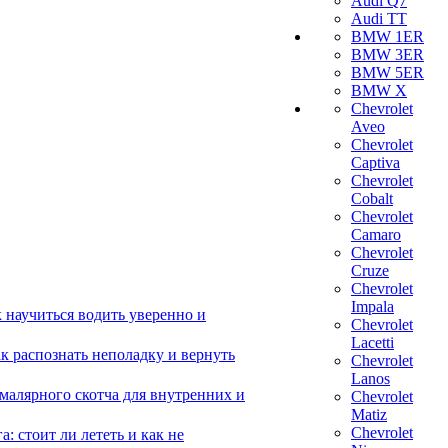
Audi Q7
Audi TT
BMW 1ER
BMW 3ER
BMW 5ER
BMW X
Chevrolet
Aveo
Chevrolet
Captiva
Chevrolet
Cobalt
Chevrolet
Camaro
Chevrolet
Cruze
Chevrolet
Impala
 научиться водить уверенно и
Chevrolet
Lacetti
 распознать неполадку и вернуть
Chevrolet
Lanos
малярного скотча для внутренних и
Chevrolet
Matiz
Chevrolet
 стоит ли лететь и как не