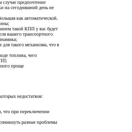
ом случае предпочтение
ки на сегодняшний день не
большая как автоматической.
шины;
нием такой КПП у вас будет
еля вашего транспортного
динамика;
 для такого механизма, что в
оде топлива, чего
КПП;
много проще
которых недостатков:
о, что при переключении
озникнуть разные проблемы