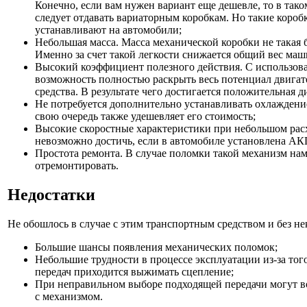
Конечно, если вам нужен вариант еще дешевле, то в так
следует отдавать вариаторным коробкам. Но такие короб
устанавливают на автомобили;
Небольшая масса. Масса механической коробки не такая 
Именно за счет такой легкости снижается общий вес ма
Высокий коэффициент полезного действия. С использова
возможность полностью раскрыть весь потенциал двигат
средства. В результате чего достигается положительная 
Не потребуется дополнительно устанавливать охлаждение
свою очередь также удешевляет его стоимость;
Высокие скоростные характеристики при небольшом расх
невозможно достичь, если в автомобиле установлена А
Простота ремонта. В случае поломки такой механизм на
отремонтировать.
Недостатки
Не обошлось в случае с этим транспортным средством и без не
Большие шансы появления механических поломок;
Небольшие трудности в процессе эксплуатации из-за тог
передач приходится выжимать сцепление;
При неправильном выборе подходящей передачи могут в
с механизмом.