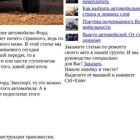
переплатить
Как выбрать автомобильны
страха и лишних слов
Покупка подержанного Ren
мобильности
ение автомобилю Форд
Выкуп автомобилей: От ст
ет ничего странного, ведь по
ценному
ного ниже. В этой статье мы
Закажите статью по ремонту
риваемого сегодня
своего авто в нашей группе. И м
ой передач, то в
руководство специально
ти или шести ступенчатая
для Вас!
Заказать
того, какой двигатель
Нашли ошибку в тексте?
Выделите её мышкой и нажмите
Ctrl+Enter
орд Экоспорт, то это можно
этого автомобиля. А в
 недостатки этого
конструкции трансмиссии.