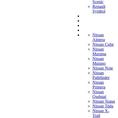
Scenic
Renault
Symbol
Nissan
Almera
Nissan Cube
Nissan
Maxima
Nissan
Murano
Nissan Note
Nissan
Pathfinder
Nissan
Primera
Nissan
Qashqai
Nissan Teana
Nissan Tiida
Nissan X-
Trail