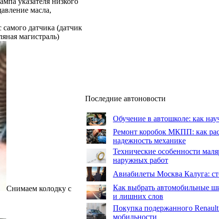
лампа указателя низкого
давление масла,
с самого датчика (датчик
ляная магистраль)
Последние автоновости
Обучение в автошколе: как нау
Ремонт коробок МКПП: как рас
надежность механике
Технические особенности маля
наружных работ
Авиабилеты Москва Калуга: сто
Как выбрать автомобильные ши
Снимаем колодку с
и лишних слов
Покупка подержанного Renault
мобильности