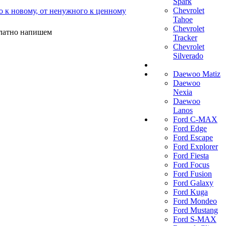
Spark
Chevrolet
о к новому, от ненужного к ценному
Tahoe
Chevrolet
платно напишем
Tracker
Chevrolet
Silverado
Daewoo Matiz
Daewoo
Nexia
Daewoo
Lanos
Ford C-MAX
Ford Edge
Ford Escape
Ford Explorer
Ford Fiesta
Ford Focus
Ford Fusion
Ford Galaxy
Ford Kuga
Ford Mondeo
Ford Mustang
Ford S-MAX