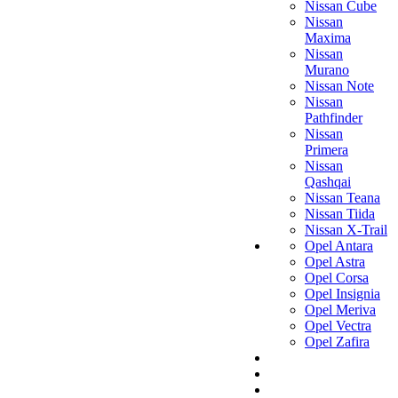
Nissan Cube
Nissan
Maxima
Nissan
Murano
Nissan Note
Nissan
Pathfinder
Nissan
Primera
Nissan
Qashqai
Nissan Teana
Nissan Tiida
Nissan X-Trail
Opel Antara
Opel Astra
Opel Corsa
Opel Insignia
Opel Meriva
Opel Vectra
Opel Zafira