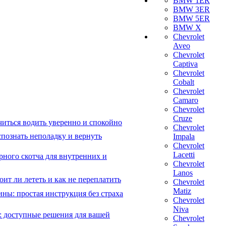
BMW 1ER
BMW 3ER
BMW 5ER
BMW X
Chevrolet
Aveo
Chevrolet
Captiva
Chevrolet
Cobalt
Chevrolet
Camaro
Chevrolet
Cruze
читься водить уверенно и спокойно
Chevrolet
познать неполадку и вернуть
Impala
Chevrolet
Lacetti
рного скотча для внутренних и
Chevrolet
Lanos
ит ли лететь и как не переплатить
Chevrolet
Matiz
ны: простая инструкция без страха
Chevrolet
Niva
: доступные решения для вашей
Chevrolet