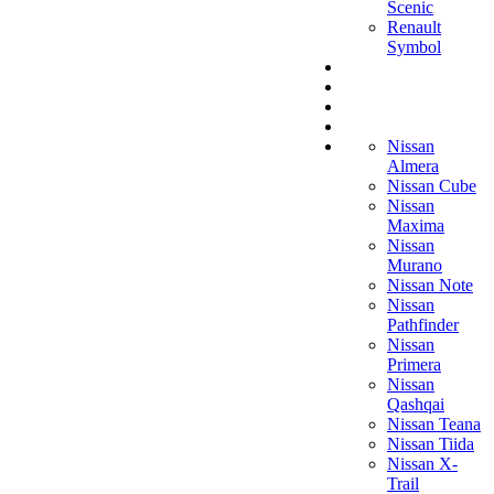
Scenic
Renault
Symbol
Nissan
Almera
Nissan Cube
Nissan
Maxima
Nissan
Murano
Nissan Note
Nissan
Pathfinder
Nissan
Primera
Nissan
Qashqai
Nissan Teana
Nissan Tiida
Nissan X-
Trail