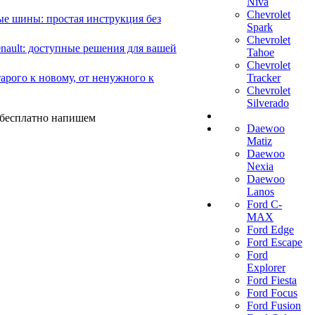
Niva
Chevrolet
е шины: простая инструкция без
Spark
Chevrolet
ault: доступные решения для вашей
Tahoe
Chevrolet
арого к новому, от ненужного к
Tracker
Chevrolet
Silverado
ы бесплатно напишем
Daewoo
Matiz
Daewoo
Nexia
Daewoo
Lanos
Ford C-
MAX
Ford Edge
Ford Escape
Ford
Explorer
Ford Fiesta
Ford Focus
Ford Fusion