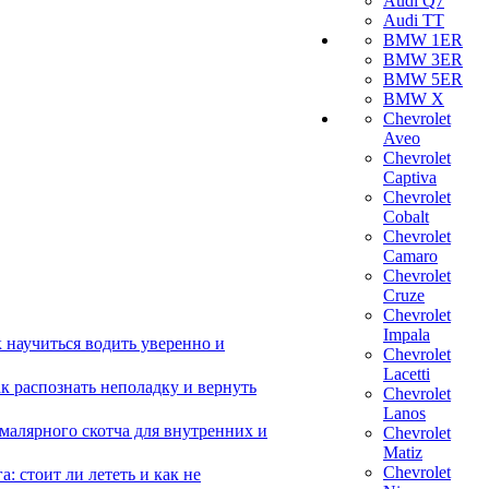
Audi Q7
Audi TT
BMW 1ER
BMW 3ER
BMW 5ER
BMW X
Chevrolet
Aveo
Chevrolet
Captiva
Chevrolet
Cobalt
Chevrolet
Camaro
Chevrolet
Cruze
Chevrolet
Impala
 научиться водить уверенно и
Chevrolet
Lacetti
 распознать неполадку и вернуть
Chevrolet
Lanos
малярного скотча для внутренних и
Chevrolet
Matiz
Chevrolet
 стоит ли лететь и как не