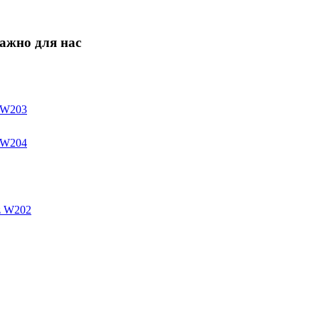
ажно для нас
s W203
s W204
z W202