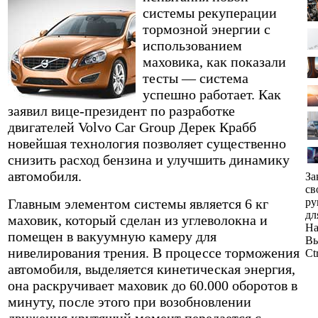
системы рекуперации
тормозной энергии с
использованием
маховика, как показали
тесты — система
успешно работает. Как
заявил вице-президент по разработке
двигателей Volvo Car Group Дерек Крабб
новейшая технология позволяет существенно
снизить расход бензина и улучшить динамику
автомобиля.
За
св
Главным элементом системы является 6 кг
ру
дл
маховик, который сделан из углеволокна и
На
помещен в вакуумную камеру для
Вы
нивелирования трения. В процессе торможения
Ct
автомобиля, выделяется кинетическая энергия,
она раскручивает маховик до 60.000 оборотов в
минуту, после этого при возобновлении
движения крутящий момент передается с