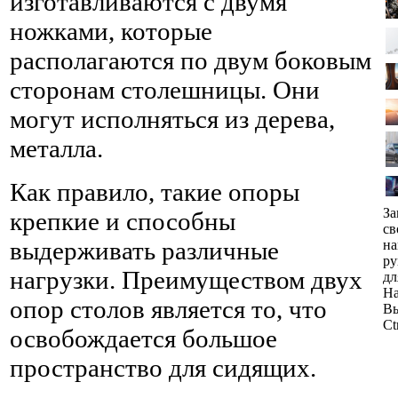
изготавливаются с двумя
ножками, которые
располагаются по двум боковым
сторонам столешницы. Они
могут исполняться из дерева,
металла.
Как правило, такие опоры
За
крепкие и способны
св
выдерживать различные
н
ру
нагрузки. Преимуществом двух
дл
На
опор столов является то, что
Вы
Ct
освобождается большое
пространство для сидящих.