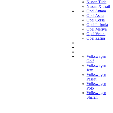
Nissan Tiida
Nissan X-Trail
Opel Antara
Opel Astra
Opel Corsa
Opel Insignia
Opel Meriva
Opel Vectra
Opel Zafira
Volkswagen
Golf
Volkswagen
Jetta
Volkswagen
Passat
Volkswagen
Polo
Volkswagen
Sharan