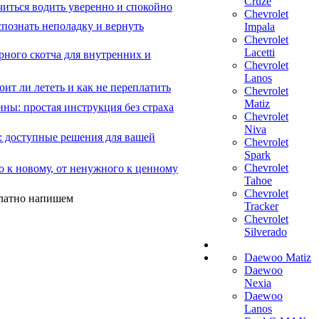
Cruze
читься водить уверенно и спокойно
Chevrolet
познать неполадку и вернуть
Impala
Chevrolet
Lacetti
рного скотча для внутренних и
Chevrolet
Lanos
ит ли лететь и как не переплатить
Chevrolet
Matiz
ны: простая инструкция без страха
Chevrolet
Niva
: доступные решения для вашей
Chevrolet
Spark
Chevrolet
о к новому, от ненужного к ценному
Tahoe
Chevrolet
платно напишем
Tracker
Chevrolet
Silverado
Daewoo Matiz
Daewoo
Nexia
Daewoo
Lanos