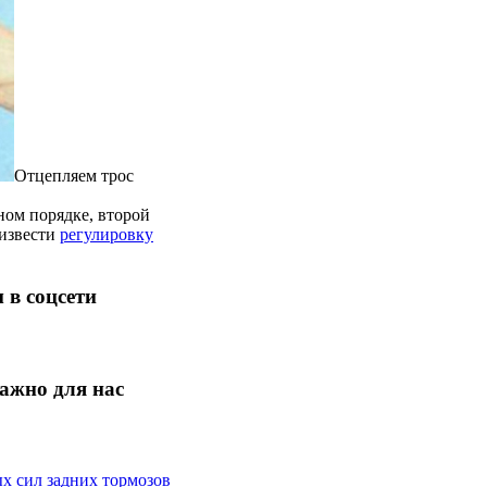
Отцепляем трос
ном порядке, второй
оизвести
регулировку
 в соцсети
ажно для нас
х сил задних тормозов