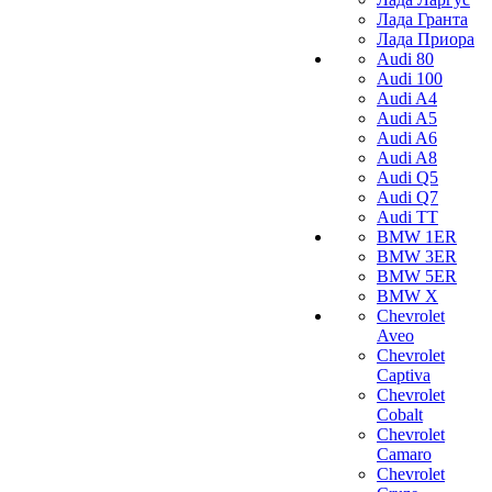
Лада Гранта
Лада Приора
Audi 80
Audi 100
Audi A4
Audi A5
Audi A6
Audi A8
Audi Q5
Audi Q7
Audi TT
BMW 1ER
BMW 3ER
BMW 5ER
BMW X
Chevrolet
Aveo
Chevrolet
Captiva
Chevrolet
Cobalt
Chevrolet
Camaro
Chevrolet