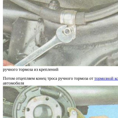
ручного тормоза из креплений
Потом отцепляем конец троса ручного тормоза от
тормозной к
автомобиля