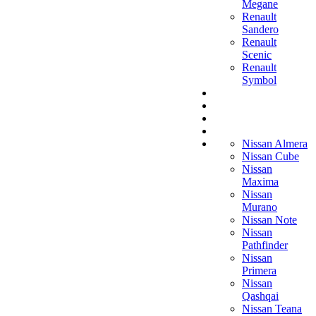
Megane
Renault
Sandero
Renault
Scenic
Renault
Symbol
Nissan Almera
Nissan Cube
Nissan
Maxima
Nissan
Murano
Nissan Note
Nissan
Pathfinder
Nissan
Primera
Nissan
Qashqai
Nissan Teana