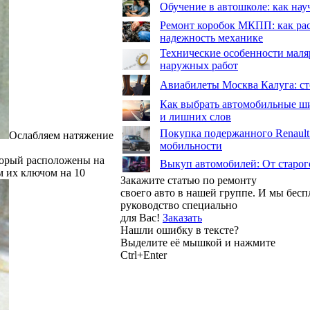
Обучение в автошколе: как нау
Ремонт коробок МКПП: как рас
надежность механике
Технические особенности маля
наружных работ
Авиабилеты Москва Калуга: сто
Как выбрать автомобильные ши
и лишних слов
Покупка подержанного Renault
Ослабляем натяжение
мобильности
оторый расположены на
Выкуп автомобилей: От старог
м их ключом на 10
Закажите статью по ремонту
своего авто в нашей группе. И мы бес
руководство специально
для Вас!
Заказать
Нашли ошибку в тексте?
Выделите её мышкой и нажмите
Ctrl+Enter