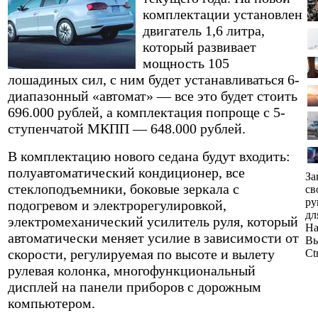
комплектации установлен
двигатель 1,6 литра,
который развивает
мощность 105
лошадиных сил, с ним будет устанавливаться 6-
диапазонный «автомат» — все это будет стоить
696.000 рублей, а комплектация попроще с 5-
ступенчатой МКПП — 648.000 рублей.
В комплектацию нового седана будут входить:
полуавтоматический кондиционер, все
За
стеклоподъемники, боковые зеркала с
св
ру
подогревом и электрорегулировкой,
дл
электромеханический усилитель руля, который
На
автоматически меняет усилие в зависимости от
Вы
скорости, регулируемая по высоте и вылету
Ct
рулевая колонка, многофункциональный
дисплей на панели приборов с дорожным
компьютером.